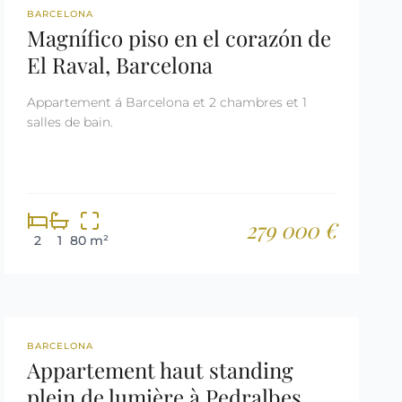
REF: 2986
BARCELONA
Magnífico piso en el corazón de
El Raval, Barcelona
Appartement á Barcelona et 2 chambres et 1
salles de bain.
279 000 €
2
1
80 m²
REF: 1246
BARCELONA
Appartement haut standing
plein de lumière à Pedralbes