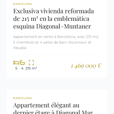
REF: 2943
BARCELONA
Exclusiva vivienda reformada
de 215 m² en la emblemática
esquina Diagonal–Muntaner
Appartement en vente á Barcelona, avec 215 m2,
5 chambres et 4 salles de bain, Ascenseur et
Meublé.
1 469 000 €
5
4
215 m²
REF: 2641
BARCELONA
Appartement élégant au
dernier étage à Diagonal Mar,