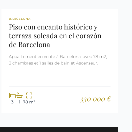
REF: 2555
BARCELONA
Piso con encanto histórico y
terraza soleada en el corazón
de Barcelona
Appartement en vente á Barcelona, avec 78 m2,
3 chambres et 1 salles de bain et Ascenseur.
330 000 €
3
1
78 m²