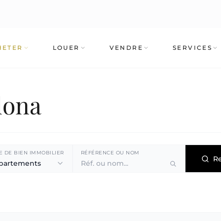
HETER
LOUER
VENDRE
SERVICES
lona
E DE BIEN IMMOBILIER
RÉFÉRENCE OU NOM
R
partements