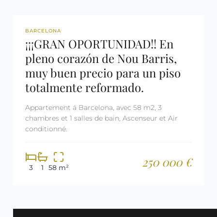
REF: 2996
BARCELONA
¡¡¡GRAN OPORTUNIDAD!! En
pleno corazón de Nou Barris,
muy buen precio para un piso
totalmente reformado.
Appartement á Barcelona, avec 58 m2, 3
chambres et 1 salles de bain, Ascenseur et Air
conditionné.
250 000 €
3
1
58 m²