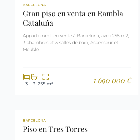
REF: 2799
BARCELONA
Gran piso en venta en Rambla
Cataluña
Appartement en vente á Barcelona, avec 255 m2,
3 chambres et 3 salles de bain, Ascenseur et
Meublé.
1 690 000 €
3
3
255 m²
REF: 2702
BARCELONA
Piso en Tres Torres