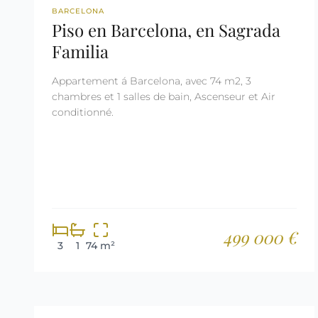
REF: 2843
BARCELONA
Piso en Barcelona, en Sagrada
Familia
Appartement á Barcelona, avec 74 m2, 3
chambres et 1 salles de bain, Ascenseur et Air
conditionné.
499 000 €
3
1
74 m²