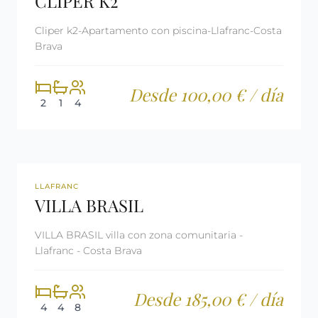
CLIPER K2
Cliper k2-Apartamento con piscina-Llafranc-Costa
Brava
Desde 100,00 € / día
2
1
4
REF: CM1771
LICENCIA TURÍSTICA
LLAFRANC
VILLA BRASIL
VILLA BRASIL villa con zona comunitaria -
Llafranc - Costa Brava
Desde 185,00 € / día
4
4
8