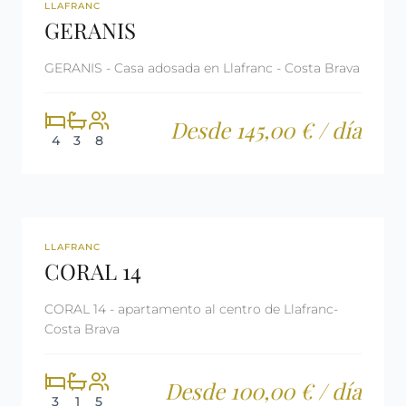
REF: CM950
LAST MINUTE
LLAFRANC
GERANIS
LICENCIA TURÍSTICA
GERANIS - Casa adosada en Llafranc - Costa Brava
Desde 145,00 € / día
4
3
8
REF: CM2285
LICENCIA TURÍSTICA
LLAFRANC
CORAL 14
CORAL 14 - apartamento al centro de Llafranc-
Costa Brava
Desde 100,00 € / día
3
1
5