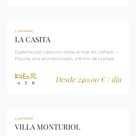
REF: CM2390
LICENCIA TURÍSTICA
LLAFRANC
LA CASITA
Espectacular casa con vistas al mar en Llafranc –
Piscina, aire acondicionado, a 8 min de la playa
Desde 240,00 € / día
4
3
8
REF: CM879
LICENCIA TURÍSTICA
LLAFRANC
VILLA MONTURIOL