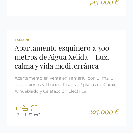
445.000 €
REF: 2679
TAMARIU
Apartamento esquinero a 300
metros de Aigua Xelida – Luz,
calma y vida mediterránea
Apartamento en venta en Tamariu, con 51 m2, 2
habitaciones y 1 baños, Piscina, 2 plazas de Garaje,
Amueblado y Calefacción Eléctrica.
295.000 €
2
1
51 m²