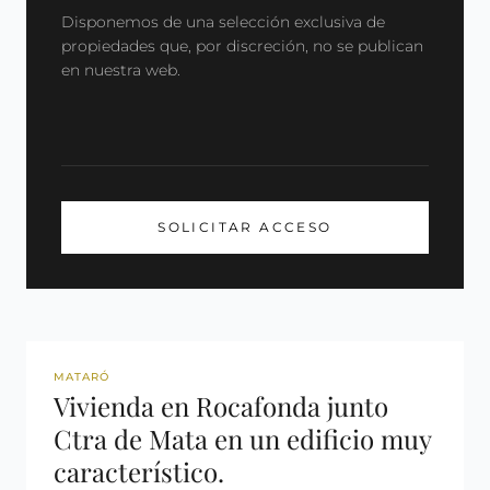
Disponemos de una selección exclusiva de
propiedades que, por discreción, no se publican
en nuestra web.
SOLICITAR ACCESO
REF: 2988
MATARÓ
Vivienda en Rocafonda junto
Ctra de Mata en un edificio muy
característico.