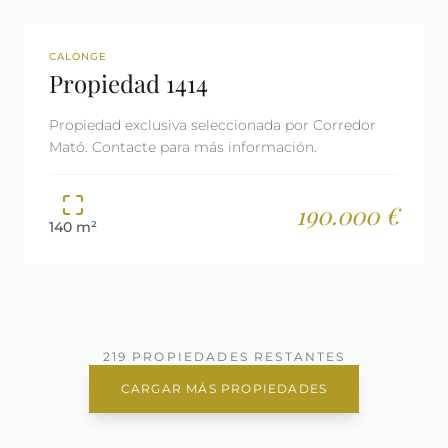
REF: 1414
RESERVADA
CALONGE
Propiedad 1414
Propiedad exclusiva seleccionada por Corredor
Mató. Contacte para más información.
190.000 €
140 m²
219 PROPIEDADES RESTANTES
CARGAR MÁS PROPIEDADES