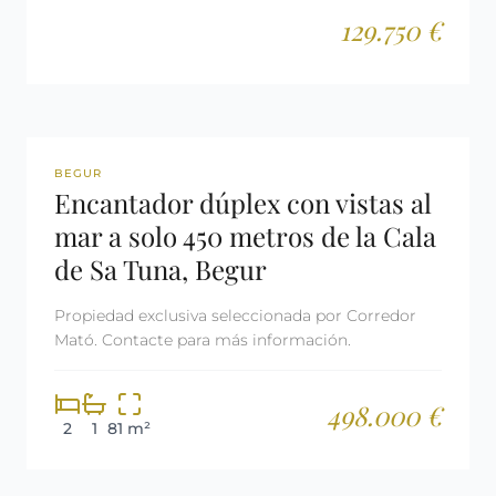
129.750 €
REF: 3140
BEGUR
Encantador dúplex con vistas al
mar a solo 450 metros de la Cala
de Sa Tuna, Begur
Propiedad exclusiva seleccionada por Corredor
Mató. Contacte para más información.
498.000 €
2
1
81 m²