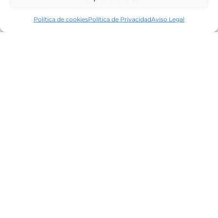
Política de cookies
Política de Privacidad
Aviso Legal
Líderes en el mercado inmobiliario de la
Costa Brava desde 1960. Excelencia,
discreción y servicio personalizado.
Oficinas
Tamariu