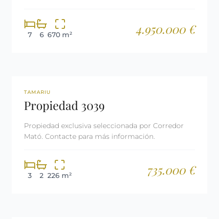
y Calefacción Aerotermia.
4.950.000 €
7
6
670 m²
REF: 3039
RESERVADA
TAMARIU
Propiedad 3039
Propiedad exclusiva seleccionada por Corredor
Mató. Contacte para más información.
735.000 €
3
2
226 m²