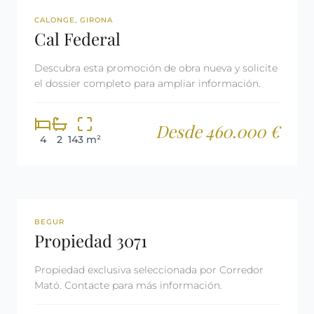
OBRA NUEVA
CALONGE, GIRONA
Cal Federal
Descubra esta promoción de obra nueva y solicite
el dossier completo para ampliar información.
Desde 460.000 €
4
2
143 m²
REF: 3071
RESERVADA
BEGUR
Propiedad 3071
Propiedad exclusiva seleccionada por Corredor
Mató. Contacte para más información.