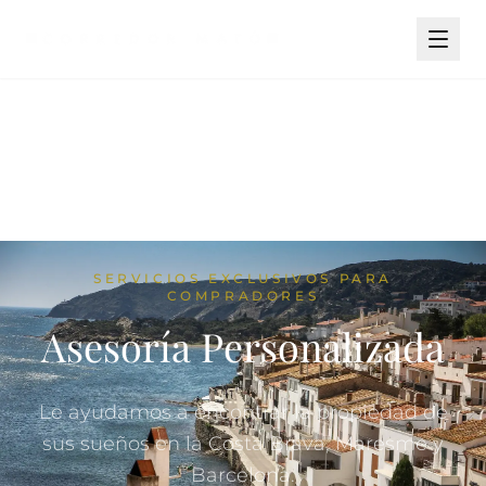
SERVICIOS EXCLUSIVOS PARA
COMPRADORES
Asesoría Personalizada
Le ayudamos a encontrar la propiedad de
sus sueños en la Costa Brava, Maresme y
Barcelona.