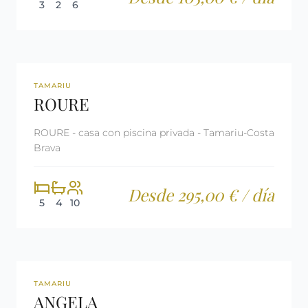
3
2
6
360º
REF: CM655
LICENCIA TURÍSTICA
TAMARIU
ROURE
ROURE - casa con piscina privada - Tamariu-Costa
Brava
Desde 295,00 € / día
5
4
10
360º
REF: CM33
LICENCIA TURÍSTICA
TAMARIU
ANGELA