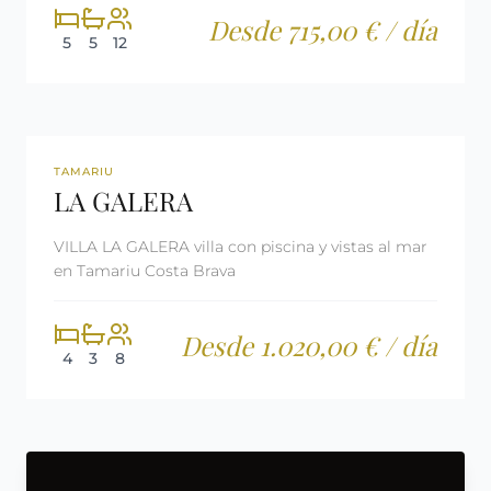
Desde 715,00 € / día
5
5
12
360º
REF: CM96
LICENCIA TURÍSTICA
TAMARIU
LA GALERA
VILLA LA GALERA villa con piscina y vistas al mar
en Tamariu Costa Brava
Desde 1.020,00 € / día
4
3
8