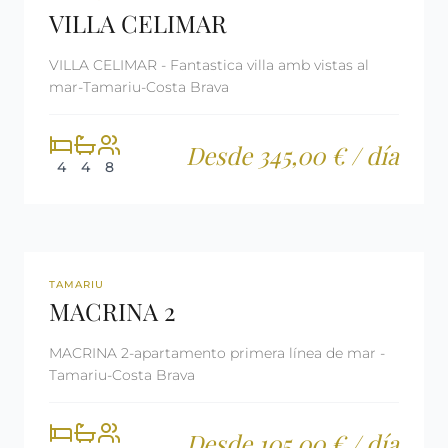
VILLA CELIMAR
VILLA CELIMAR - Fantastica villa amb vistas al
mar-Tamariu-Costa Brava
Desde 345,00 € / día
4
4
8
REF: CM937
LICENCIA TURÍSTICA
TAMARIU
MACRINA 2
MACRINA 2-apartamento primera línea de mar -
Tamariu-Costa Brava
Desde 105,00 € / día