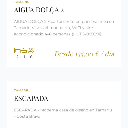
REF: CM24
LICENCIA TURÍSTICA
TAMARIU
AIGUA DOLÇA 2
AIGUA DOLÇA 2 Apartamento en primera línea en
Tamariu Vistas al mar, patio, WiFi y aire
acondicionado 4–6 personas (HUTG-009891)
Desde 135,00 € / día
2
1
6
360º
REF: CM86
LICENCIA TURÍSTICA
TAMARIU
ESCAPADA
ESCAPADA - Moderna casa de diseño en Tamariu
- Costa Brava