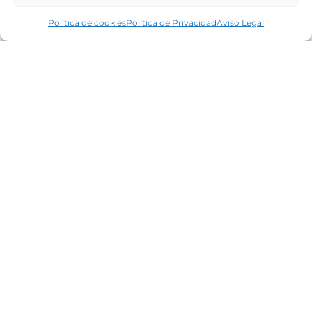
Política de cookies
Política de Privacidad
Aviso Legal
Líderes en el mercado inmobiliario de la
Costa Brava desde 1960. Excelencia,
discreción y servicio personalizado.
Oficinas
Tamariu