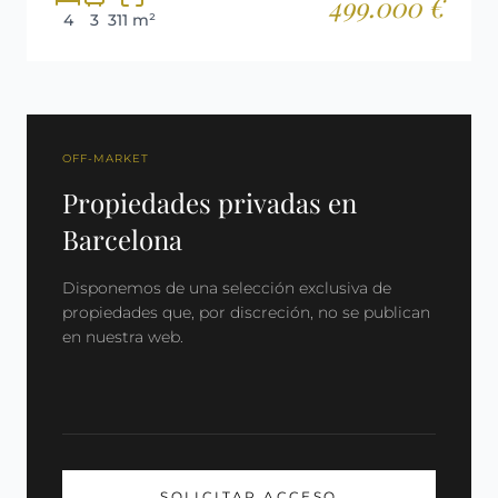
499.000 €
4
3
311 m²
OFF-MARKET
Propiedades privadas en
Barcelona
Disponemos de una selección exclusiva de
propiedades que, por discreción, no se publican
en nuestra web.
SOLICITAR ACCESO