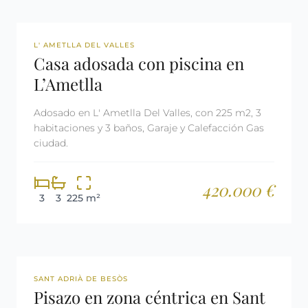
REF: 3023
L' AMETLLA DEL VALLES
Casa adosada con piscina en
L’Ametlla
Adosado en L' Ametlla Del Valles, con 225 m2, 3
habitaciones y 3 baños, Garaje y Calefacción Gas
ciudad.
420.000 €
3
3
225 m²
REF: 3031
SANT ADRIÀ DE BESÒS
Pisazo en zona céntrica en Sant