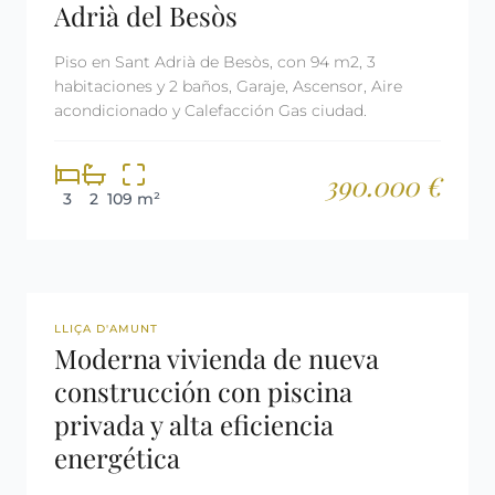
Adrià del Besòs
Piso en Sant Adrià de Besòs, con 94 m2, 3
habitaciones y 2 baños, Garaje, Ascensor, Aire
acondicionado y Calefacción Gas ciudad.
390.000 €
3
2
109 m²
REF: 3041
LLIÇA D'AMUNT
Moderna vivienda de nueva
construcción con piscina
privada y alta eficiencia
energética