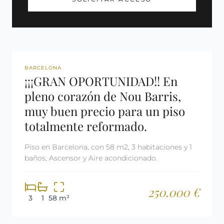
REF: 2996
BARCELONA
¡¡¡GRAN OPORTUNIDAD!! En
pleno corazón de Nou Barris,
muy buen precio para un piso
totalmente reformado.
Piso en Barcelona, con 58 m2, 3 habitaciones y 1
baños, Ascensor y Aire acondicionado.
250.000 €
3
1
58 m²