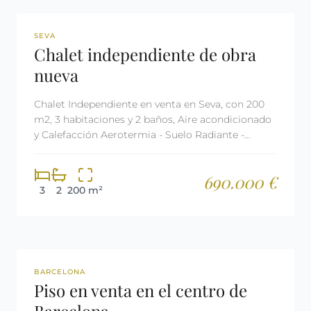
REF: 2485
SEVA
Chalet independiente de obra
nueva
Chalet Independiente en venta en Seva, con 200
m2, 3 habitaciones y 2 baños, Aire acondicionado
y Calefacción Aerotermia - Suelo Radiante -
Domótica.
690.000 €
3
2
200 m²
REF: 2998
BARCELONA
Piso en venta en el centro de