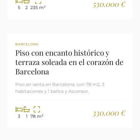
530.000 €
5
2
235 m²
REF: 2555
BARCELONA
Piso con encanto histórico y
terraza soleada en el corazón de
Barcelona
Piso en venta en Barcelona, con 78 m2, 3
habitaciones y 1 baños y Ascensor.
330.000 €
3
1
78 m²