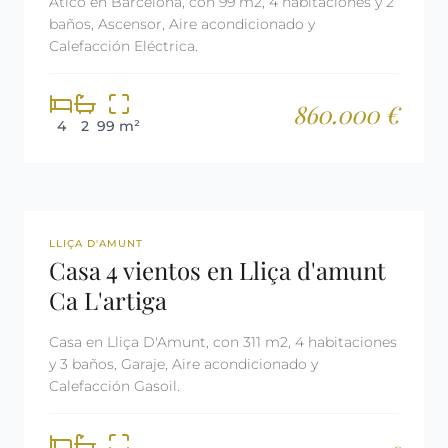
Ático en Barcelona, con 99 m2, 4 habitaciones y 2
baños, Ascensor, Aire acondicionado y
Calefacción Eléctrica.
860.000 €
4
2
99 m²
REF: 2861
LLIÇA D'AMUNT
Casa 4 vientos en Lliça d'amunt
Ca L'artiga
Casa en Lliça D'Amunt, con 311 m2, 4 habitaciones
y 3 baños, Garaje, Aire acondicionado y
Calefacción Gasoil.