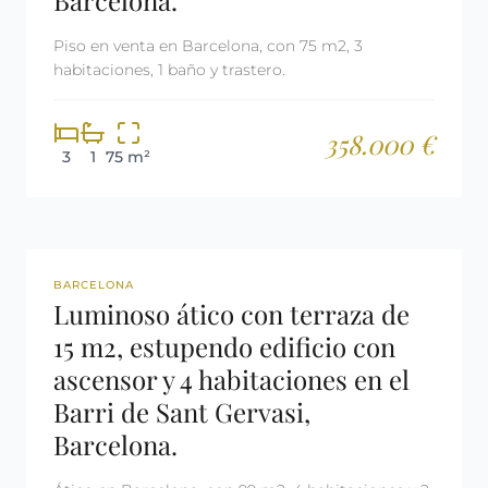
Barcelona.
Piso en venta en Barcelona, con 75 m2, 3
habitaciones, 1 baño y trastero.
358.000 €
3
1
75 m²
REF: 2877
BARCELONA
Luminoso ático con terraza de
15 m2, estupendo edificio con
ascensor y 4 habitaciones en el
Barri de Sant Gervasi,
Barcelona.