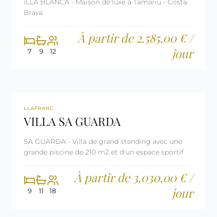
ILLA BLANCA - Maison de luxe à Tamariu - Costa
Brava
À partir de 2.585,00 € /
jour
7
9
12
360º
REF: CM1802
DERNIÈRE MINUTE
LLAFRANC
VILLA SA GUARDA
LICENCE TOURISTIQUE
SA GUARDA - Villa de grand standing avec une
grande piscine de 210 m2 et d'un espace sportif
À partir de 3.030,00 € /
jour
9
11
18