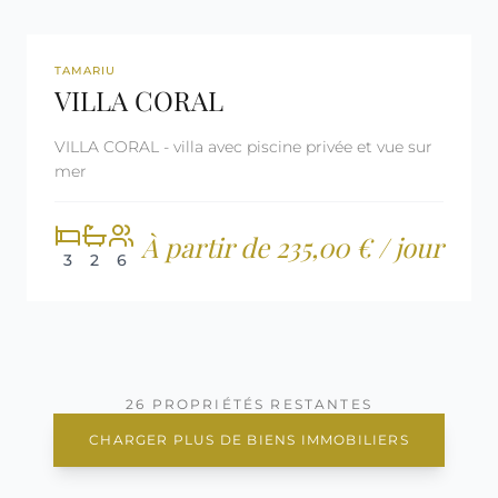
REF: CM1679
LICENCE TOURISTIQUE
TAMARIU
VILLA CORAL
VILLA CORAL - villa avec piscine privée et vue sur
mer
À partir de 235,00 € / jour
3
2
6
26 PROPRIÉTÉS RESTANTES
CHARGER PLUS DE BIENS IMMOBILIERS