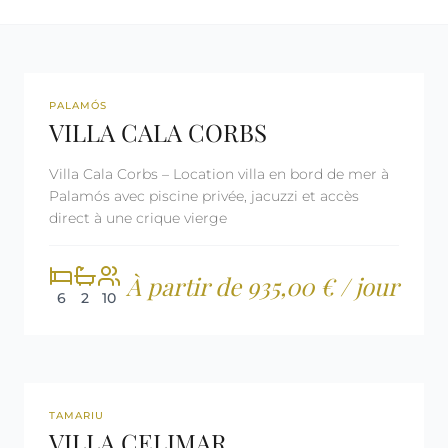
REF: CM2394
LICENCE TOURISTIQUE
PALAMÓS
VILLA CALA CORBS
Villa Cala Corbs – Location villa en bord de mer à
Palamós avec piscine privée, jacuzzi et accès
direct à une crique vierge
À partir de 935,00 € / jour
6
2
10
360º
REF: CM1997
LICENCE TOURISTIQUE
TAMARIU
VILLA CELIMAR