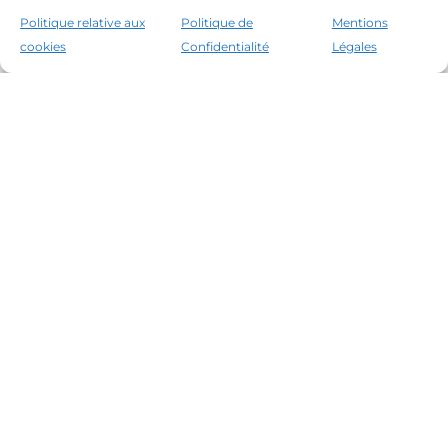
Politique relative aux
Politique de
Mentions
cookies
Confidentialité
Légales
Les leaders du marché immobilier de la Costa
Brava depuis 1960. Excellence, discrétion et
service personnalisé.
Bureaux
Tamariu