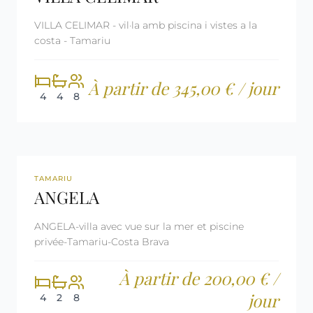
VILLA CELIMAR - vil·la amb piscina i vistes a la
costa - Tamariu
À partir de 345,00 € / jour
4
4
8
360º
REF: CM33
LICENCE TOURISTIQUE
TAMARIU
ANGELA
ANGELA-villa avec vue sur la mer et piscine
privée-Tamariu-Costa Brava
À partir de 200,00 € /
jour
4
2
8