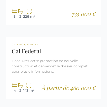
735 000 €
3
2
226 m²
NOUVELLE CONSTRUCTION
CALONGE, GIRONA
Cal Federal
Découvrez cette promotion de nouvelle
construction et demandez le dossier complet
pour plus d'informations.
À partir de 460 000 €
4
2
143 m²