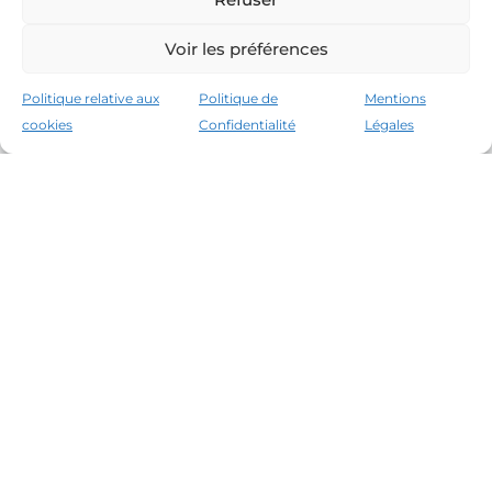
Voir les préférences
Politique relative aux
Politique de
Mentions
cookies
Confidentialité
Légales
Les leaders du marché immobilier de la Costa
Brava depuis 1960. Excellence, discrétion et
service personnalisé.