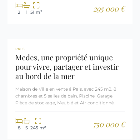
295 000 €
2
1
51 m²
REF: 2734
LICENCE TOURISTIQUE
PALS
Medes, une propriété unique
pour vivre, partager et investir
au bord de la mer
Maison de Ville en vente á Pals, avec 245 m2, 8
chambres et 5 salles de bain, Piscine, Garage,
Pièce de stockage, Meublé et Air conditionné.
750 000 €
8
5
245 m²