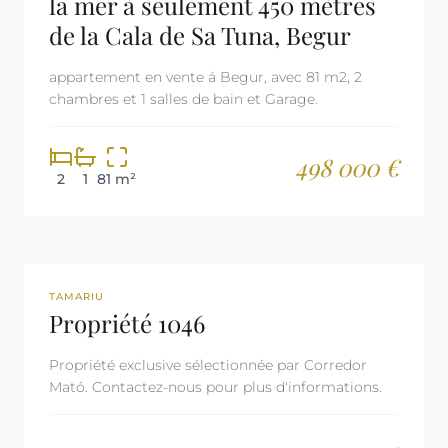
la mer à seulement 450 mètres
de la Cala de Sa Tuna, Begur
appartement en vente á Begur, avec 81 m2, 2
chambres et 1 salles de bain et Garage.
498 000 €
2
1
81 m²
REF: 1046
TAMARIU
Propriété 1046
Propriété exclusive sélectionnée par Corredor
Mató. Contactez-nous pour plus d'informations.