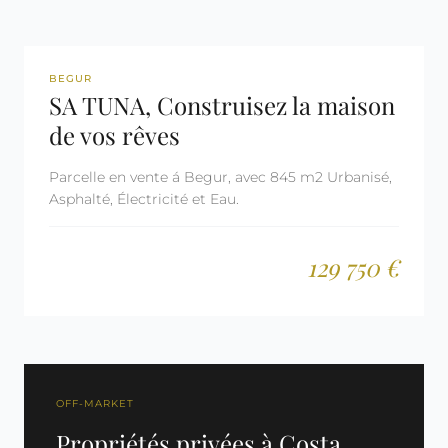
REF: 3071
RÉSERVÉE
BEGUR
SA TUNA, Construisez la maison
de vos rêves
Parcelle en vente á Begur, avec 845 m2 Urbanisé,
Asphalté, Électricité et Eau.
129 750 €
OFF-MARKET
Propriétés privées à Costa