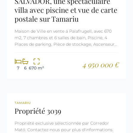
SALVADOR, une spectaculaire
villa avec piscine et vue de carte
postale sur Tamariu
Maison de Ville en vente á Palafrugell, avec 670
m2, 7 chambres et 6 salles de bain, Piscine, 4
Places de parking, Pièce de stockage, Ascenseur
et Air conditionné.
4 950 000 €
7
6
670 m²
REF: 3039
RÉSERVÉE
TAMARIU
Propriété 3039
Propriété exclusive sélectionnée par Corredor
Mató. Contactez-nous pour plus d'informations.