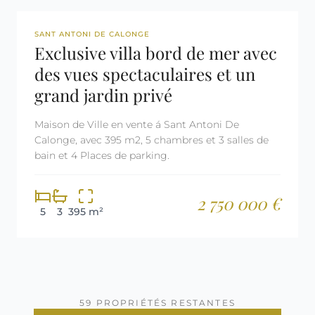
REF: 2500
SANT ANTONI DE CALONGE
Exclusive villa bord de mer avec
des vues spectaculaires et un
grand jardin privé
Maison de Ville en vente á Sant Antoni De
Calonge, avec 395 m2, 5 chambres et 3 salles de
bain et 4 Places de parking.
2 750 000 €
5
3
395 m²
59 PROPRIÉTÉS RESTANTES