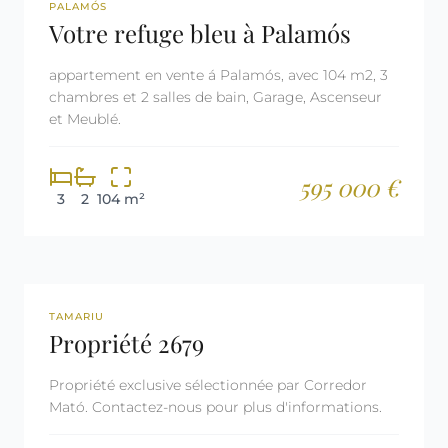
REF: 2650
PALAMÓS
Votre refuge bleu à Palamós
appartement en vente á Palamós, avec 104 m2, 3
chambres et 2 salles de bain, Garage, Ascenseur
et Meublé.
595 000 €
3
2
104 m²
REF: 2679
TAMARIU
Propriété 2679
Propriété exclusive sélectionnée par Corredor
Mató. Contactez-nous pour plus d'informations.