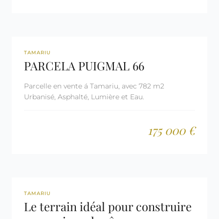
REF: 1066
TAMARIU
PARCELA PUIGMAL 66
Parcelle en vente á Tamariu, avec 782 m2
Urbanisé, Asphalté, Lumière et Eau.
175 000 €
REF: 2525
TAMARIU
Le terrain idéal pour construire