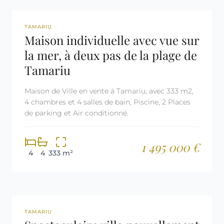
REF: 2782
LICENCE TOURISTIQUE
TAMARIU
Maison individuelle avec vue sur
la mer, à deux pas de la plage de
Tamariu
Maison de Ville en vente á Tamariu, avec 333 m2,
4 chambres et 4 salles de bain, Piscine, 2 Places
de parking et Air conditionné.
1 495 000 €
4
4
333 m²
REF: 2745
TAMARIU