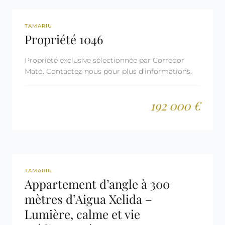
REF: 1046
TAMARIU
Propriété 1046
Propriété exclusive sélectionnée par Corredor
Mató. Contactez-nous pour plus d'informations.
192 000 €
REF: 2679
TAMARIU
Appartement d’angle à 300
mètres d’Aigua Xelida –
Lumière, calme et vie