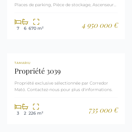
Places de parking, Pièce de stockage, Ascenseur
et Air conditionné.
4 950 000 €
7
6
670 m²
REF: 3039
RÉSERVÉE
TAMARIU
Propriété 3039
Propriété exclusive sélectionnée par Corredor
Mató. Contactez-nous pour plus d'informations.
735 000 €
3
2
226 m²