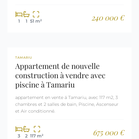
240 000 €
1
1
51 m²
REF: 3111
TAMARIU
Appartement de nouvelle
construction à vendre avec
piscine à Tamariu
appartement en vente á Tamariu, avec 117 m2, 3
chambres et 2 salles de bain, Piscine, Ascenseur
et Air conditionné.
675 000 €
3
2
117 m²