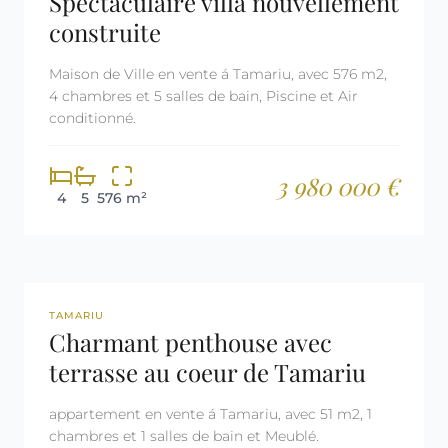
Spectaculaire villa nouvellement
construite
Maison de Ville en vente á Tamariu, avec 576 m2,
4 chambres et 5 salles de bain, Piscine et Air
conditionné.
3 980 000 €
4
5
576 m²
REF: 2614
LICENCE TOURISTIQUE
TAMARIU
Charmant penthouse avec
terrasse au coeur de Tamariu
appartement en vente á Tamariu, avec 51 m2, 1
chambres et 1 salles de bain et Meublé.