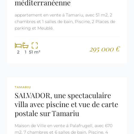
méditerranéenne
appartement en vente á Tamariu, avec 51 m2, 2
chambres et 1 salles de bain, Piscine, 2 Places de
parking et Meublé.
295 000 €
2
1
51 m²
REF: 3030
TAMARIU
SALVADOR, une spectaculaire
villa avec piscine et vue de carte
postale sur Tamariu
Maison de Ville en vente á Palafrugell, avec 670
m2, 7 chambres et 6 salles de bain, Piscine, 4