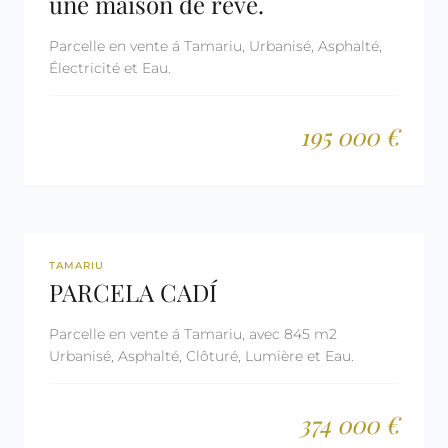
une maison de rêve.
Parcelle en vente á Tamariu, Urbanisé, Asphalté,
Électricité et Eau.
195 000 €
REF: 1053
TAMARIU
PARCELA CADÍ
Parcelle en vente á Tamariu, avec 845 m2
Urbanisé, Asphalté, Clôturé, Lumière et Eau.
374 000 €