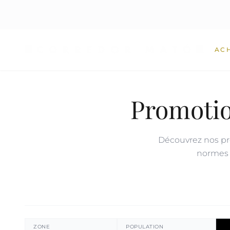
AC
Promotio
Découvrez nos pr
normes d
ZONE
POPULATION