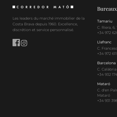
Bureaux
Les leaders du marché immobilier de la
Tamariu
Costa Brava depuis 1960. Excellence,
C. Riera, 6
discrétion et service personnalisé.
+34 972 62
Llafranc
C. Francesc
+34 972 611
Barcelona
C. Calàbria
+34 932 17
Mataró
C. d'en Pal
Mataró
+34 931 39