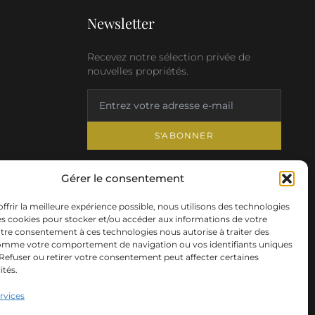
Newsletter
Recevez notre sélection privée de
nouvelles propriétés.
S'ABONNER
Gérer le consentement
ffrir la meilleure expérience possible, nous utilisons des technologies
les cookies pour stocker et/ou accéder aux informations de votre
otre consentement à ces technologies nous autorise à traiter des
mme votre comportement de navigation ou vos identifiants uniques
. Refuser ou retirer votre consentement peut affecter certaines
ités.
ervices