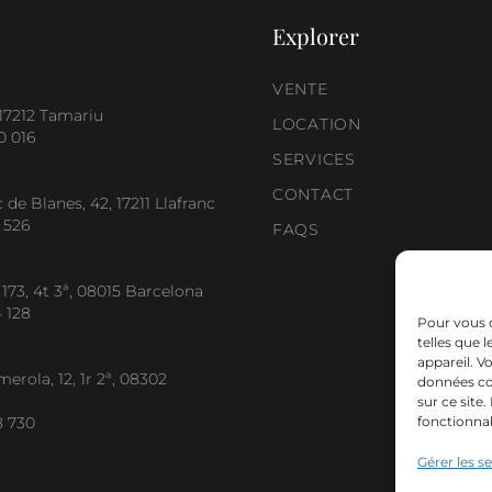
Explorer
VENTE
, 17212 Tamariu
LOCATION
0 016
SERVICES
CONTACT
 de Blanes, 42, 17211 Llafranc
 526
FAQS
 173, 4t 3ª, 08015 Barcelona
4 128
Pour vous o
telles que 
appareil. V
merola, 12, 1r 2ª, 08302
données co
sur ce site
8 730
fonctionnal
Gérer les s