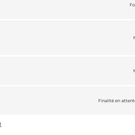
Fo
Finalité en atten
t