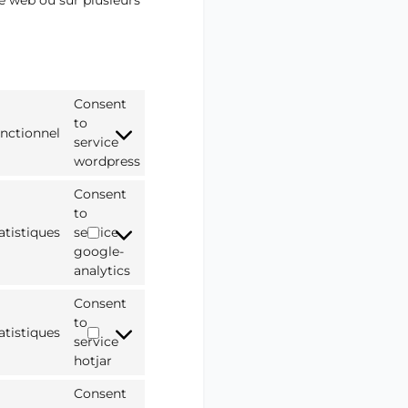
ite web ou sur plusieurs
Consent
to
nctionnel
service
wordpress
Consent
to
atistiques
service
google-
analytics
Consent
to
atistiques
service
hotjar
Consent