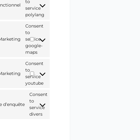
to
nctionnel
service
polylang
Consent
to
Marketing
service
google-
maps
Consent
to
Marketing
service
youtube
Consent
to
te d’enquête
service
divers