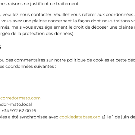
es raisons ne justifient ce traitement.
, veuillez nous contacter. Veuillez vous référer aux coordonnées
Si vous avez une plainte concernant la façon dont nous traitons 
rmés, mais vous avez également le droit de déposer une plainte a
argée de la protection des données).
s
ou des commentaires sur notre politique de cookies et cette décl
les coordonnées suivantes :
.corredormato.com
edor-mato.local
 +34 972 62 00 16
kies a été synchronisée avec
cookiedatabase.org
le 1 de juin d