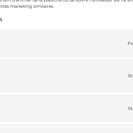
rs afin d’afficher de la publicité ou de suivre l’utilisateur sur ce s
lités marketing similaires.
s
Fo
St
St