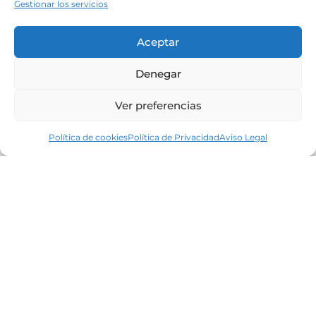
Gestionar los servicios
Aceptar
Denegar
Ver preferencias
Política de cookies
Política de Privacidad
Aviso Legal
Líderes en el mercado inmobiliario de la
Costa Brava desde 1960. Excelencia,
discreción y servicio personalizado.