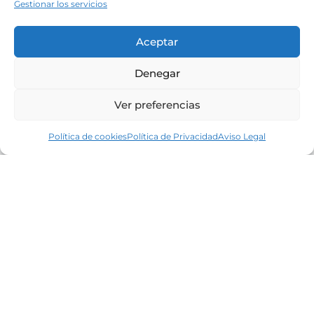
Gestionar los servicios
Aceptar
Denegar
Ver preferencias
Política de cookies
Política de Privacidad
Aviso Legal
Líderes en el mercado inmobiliario de la
Costa Brava desde 1960. Excelencia,
discreción y servicio personalizado.