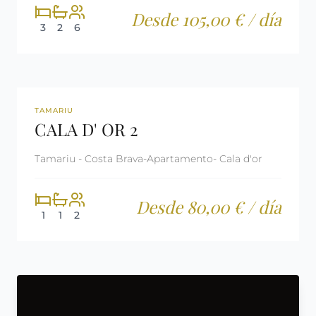
Desde 105,00 € / día
3
2
6
REF: CM2365
LICENCIA TURÍSTICA
TAMARIU
CALA D' OR 2
Tamariu - Costa Brava-Apartamento- Cala d'or
Desde 80,00 € / día
1
1
2