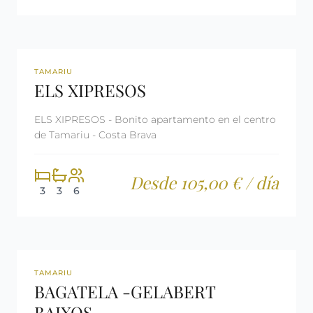
REF: CM2241
LICENCIA TURÍSTICA
TAMARIU
ELS XIPRESOS
ELS XIPRESOS - Bonito apartamento en el centro
de Tamariu - Costa Brava
Desde 105,00 € / día
3
3
6
REF: CM2398
LICENCIA TURÍSTICA
TAMARIU
BAGATELA -GELABERT
BAIXOS-