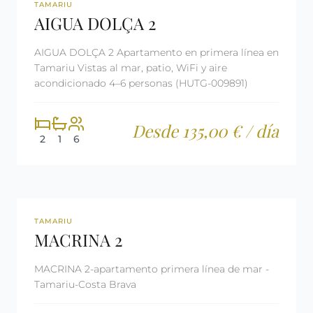
REF: CM24
LICENCIA TURÍSTICA
TAMARIU
AIGUA DOLÇA 2
AIGUA DOLÇA 2 Apartamento en primera línea en
Tamariu Vistas al mar, patio, WiFi y aire
acondicionado 4–6 personas (HUTG-009891)
Desde 135,00 € / día
2
1
6
REF: CM937
LICENCIA TURÍSTICA
TAMARIU
MACRINA 2
MACRINA 2-apartamento primera línea de mar -
Tamariu-Costa Brava