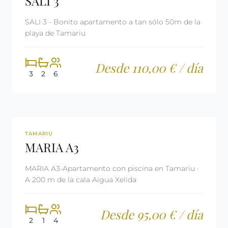
SALI 3
SALI 3 - Bonito apartamento a tan sólo 50m de la
playa de Tamariu
Desde 110,00 € / día
3
2
6
REF: CM2388
LICENCIA TURÍSTICA
TAMARIU
MARIA A3
MARIA A3-Apartamento con piscina en Tamariu ·
A 200 m de la cala Aigua Xelida
Desde 95,00 € / día
2
1
4