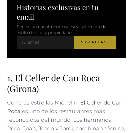
Historias exclusivas en tu
email
Recibe semanalmente nuestra seleccion de
estilo de vida y propiedades.
SUSCRIBIRSE
1. El Celler de Can Roca
(Girona)
Con tres estrellas Michelin,
El Celler de Can
Roca
es uno de los restaurantes más
reconocidos del mundo. Los hermanos
Roca, Joan, Josep y Jordi, combinan técnica,