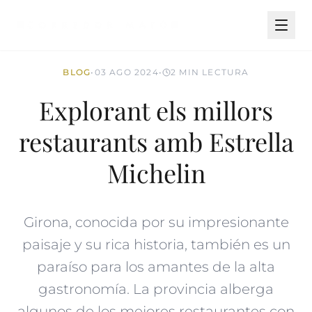
BLOG
•
03 AGO 2024
•
2 MIN LECTURA
Explorant els millors
restaurants amb Estrella
Michelin
Girona, conocida por su impresionante
paisaje y su rica historia, también es un
paraíso para los amantes de la alta
gastronomía. La provincia alberga
algunos de los mejores restaurantes con