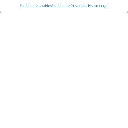
Política de cookies
Política de Privacidad
Aviso Legal
Líderes en el mercado inmobiliario de la
Costa Brava desde 1960. Excelencia,
discreción y servicio personalizado.
Oficinas
Tamariu
C. Riera, 6, 17212 Tamariu