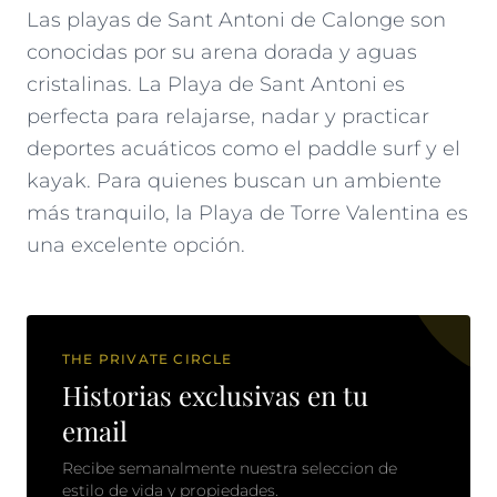
Las playas de Sant Antoni de Calonge son
conocidas por su arena dorada y aguas
cristalinas. La Playa de Sant Antoni es
perfecta para relajarse, nadar y practicar
deportes acuáticos como el paddle surf y el
kayak. Para quienes buscan un ambiente
más tranquilo, la Playa de Torre Valentina es
una excelente opción.
THE PRIVATE CIRCLE
Historias exclusivas en tu
email
Recibe semanalmente nuestra seleccion de
estilo de vida y propiedades.