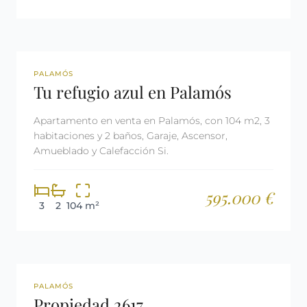
REF: 2650
PALAMÓS
Tu refugio azul en Palamós
Apartamento en venta en Palamós, con 104 m2, 3
habitaciones y 2 baños, Garaje, Ascensor,
Amueblado y Calefacción Si.
595.000 €
3
2
104 m²
REF: 2617
PALAMÓS
Propiedad 2617