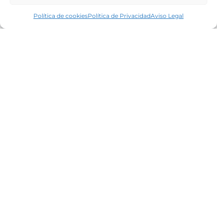
Política de cookies
Política de Privacidad
Aviso Legal
Líderes en el mercado inmobiliario de la
Costa Brava desde 1960. Excelencia,
discreción y servicio personalizado.
Oficinas
Tamariu