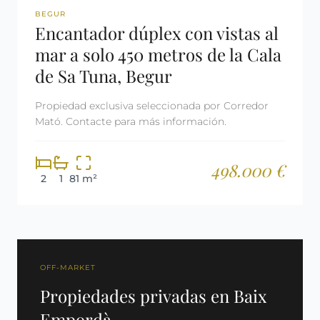
REF: 3140
BEGUR
Encantador dúplex con vistas al
mar a solo 450 metros de la Cala
de Sa Tuna, Begur
Propiedad exclusiva seleccionada por Corredor
Mató. Contacte para más información.
498.000 €
2
1
81 m²
OFF-MARKET
Propiedades privadas en Baix
Empordà