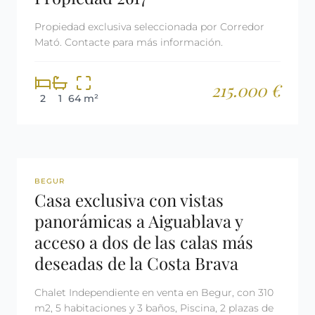
Propiedad exclusiva seleccionada por Corredor
Mató. Contacte para más información.
215.000 €
2
1
64 m²
REF: 2640
BEGUR
Casa exclusiva con vistas
panorámicas a Aiguablava y
acceso a dos de las calas más
deseadas de la Costa Brava
Chalet Independiente en venta en Begur, con 310
m2, 5 habitaciones y 3 baños, Piscina, 2 plazas de