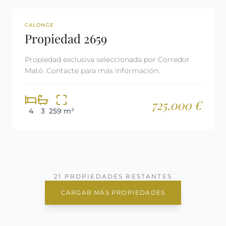
REF: 2659
LICENCIA TURÍSTICA
CALONGE
Propiedad 2659
Propiedad exclusiva seleccionada por Corredor
Mató. Contacte para más información.
725.000 €
4
3
259 m²
21 PROPIEDADES RESTANTES
CARGAR MÁS PROPIEDADES