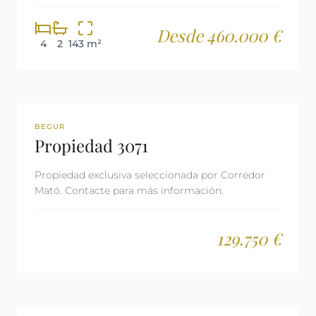
Desde 460.000 €
4
2
143 m²
REF: 3071
RESERVADA
BEGUR
Propiedad 3071
Propiedad exclusiva seleccionada por Corredor
Mató. Contacte para más información.
129.750 €