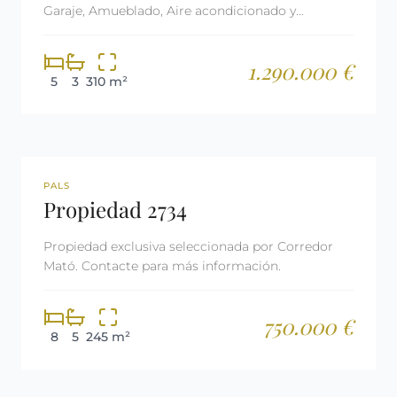
Garaje, Amueblado, Aire acondicionado y
Calefacción Gas oil.
1.290.000 €
5
3
310 m²
REF: 2734
LICENCIA TURÍSTICA
PALS
Propiedad 2734
Propiedad exclusiva seleccionada por Corredor
Mató. Contacte para más información.
750.000 €
8
5
245 m²