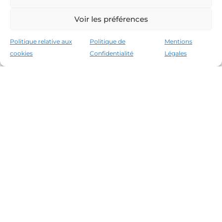
Voir les préférences
Politique relative aux
Politique de
Mentions
cookies
Confidentialité
Légales
Les leaders du marché immobilier de la Costa
Brava depuis 1960. Excellence, discrétion et
service personnalisé.