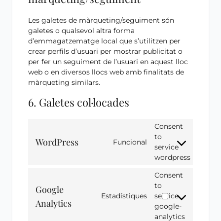
Les galetes de màrqueting/seguiment són
galetes o qualsevol altra forma
d’emmagatzematge local que s’utilitzen per
crear perfils d’usuari per mostrar publicitat o
per fer un seguiment de l’usuari en aquest lloc
web o en diversos llocs web amb finalitats de
màrqueting similars.
6. Galetes col·locades
Consent
to
WordPress
Funcional
service
wordpress
Consent
to
Google
Estadístiques
service
Analytics
google-
analytics