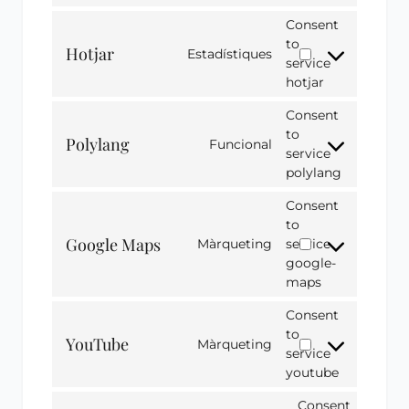
Consent
to
Hotjar
Estadístiques
service
hotjar
Consent
to
Polylang
Funcional
service
polylang
Consent
to
Google Maps
Màrqueting
service
google-
maps
Consent
to
YouTube
Màrqueting
service
youtube
Consent