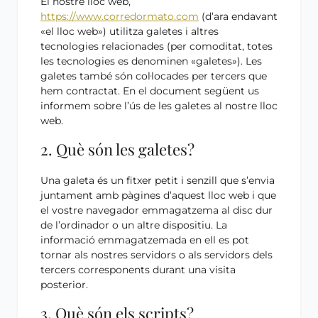
El nostre lloc web,
https://www.corredormato.com
(d’ara endavant
«el lloc web») utilitza galetes i altres
tecnologies relacionades (per comoditat, totes
les tecnologies es denominen «galetes»). Les
galetes també són col·locades per tercers que
hem contractat. En el document següent us
informem sobre l’ús de les galetes al nostre lloc
web.
2. Què són les galetes?
Una galeta és un fitxer petit i senzill que s’envia
juntament amb pàgines d’aquest lloc web i que
el vostre navegador emmagatzema al disc dur
de l’ordinador o un altre dispositiu. La
informació emmagatzemada en ell es pot
tornar als nostres servidors o als servidors dels
tercers corresponents durant una visita
posterior.
3. Què són els scripts?