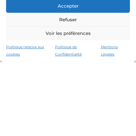
Accepter
Refuser
Voir les préférences
Politique relative aux
Politique de
Mentions
cookies
Confidentialité
Légales
Les leaders du marché immobilier de la Costa
Brava depuis 1960. Excellence, discrétion et
service personnalisé.