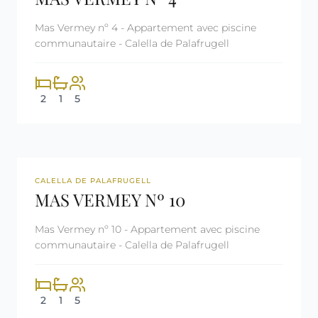
Mas Vermey nº 4 - Appartement avec piscine
communautaire - Calella de Palafrugell
2
1
5
REF: CM2081
LICENCE TOURISTIQUE
CALELLA DE PALAFRUGELL
MAS VERMEY Nº 10
Mas Vermey nº 10 - Appartement avec piscine
communautaire - Calella de Palafrugell
2
1
5