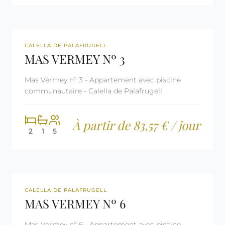
REF: CM2084
LICENCE TOURISTIQUE
CALELLA DE PALAFRUGELL
MAS VERMEY Nº 3
Mas Vermey nº 3 - Appartement avec piscine
communautaire - Calella de Palafrugell
À partir de 83,57 € / jour
2
1
5
REF: CM2088
LICENCE TOURISTIQUE
CALELLA DE PALAFRUGELL
MAS VERMEY Nº 6
Mas Vermey nº 6 - Appartement avec piscine