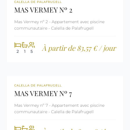
REF: CM2039
LICENCE TOURISTIQUE
CALELLA DE PALAFRUGELL
MAS VERMEY Nº 2
Mas Vermey nº 2 - Appartement avec piscine
communautaire - Calella de Palafrugell
À partir de 83,57 € / jour
2
1
5
REF: CM2041
LICENCE TOURISTIQUE
CALELLA DE PALAFRUGELL
MAS VERMEY Nº 7
Mas Vermey nº 7 - Appartement avec piscine
communautaire - Calella de Palafrugell