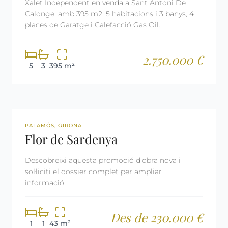
Xalet Independent en venda a Sant Antoni De
Calonge, amb 395 m2, 5 habitacions i 3 banys, 4
places de Garatge i Calefacció Gas Oil.
2.750.000 €
5
3
395 m²
OBRA NOVA
PALAMÓS, GIRONA
Flor de Sardenya
Descobreixi aquesta promoció d'obra nova i
sol·liciti el dossier complet per ampliar
informació.
Des de 230.000 €
1
1
43 m²