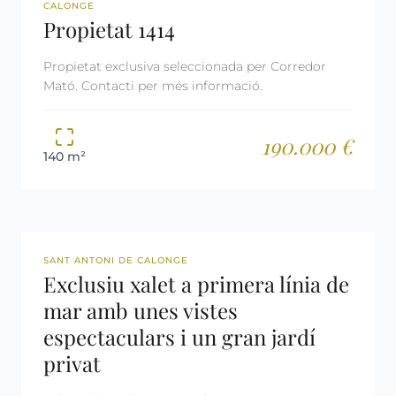
REF: 1414
RESERVADA
CALONGE
Propietat 1414
Propietat exclusiva seleccionada per Corredor
Mató. Contacti per més informació.
190.000 €
140 m²
REF: 2500
SANT ANTONI DE CALONGE
Exclusiu xalet a primera línia de
mar amb unes vistes
espectaculars i un gran jardí
privat