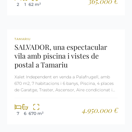
365.000 €
2
1
62 m²
REF: 3030
TAMARIU
SALVADOR, una espectacular
vila amb piscina i vistes de
postal a Tamariu
Xalet Independent en venda a Palafrugell, amb
670 m2, 7 habitacions i 6 banys, Piscina, 4 places
de Garatge, Traster, Ascensor, Aire condicionat i
Calefacció Aerotermia.
4.950.000 €
7
6
670 m²