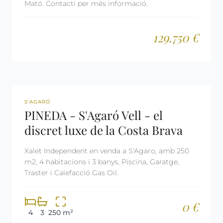
Mató. Contacti per més informació.
129.750 €
REF: 1997
S'AGARÓ
PINEDA - S'Agaró Vell - el
discret luxe de la Costa Brava
Xalet Independent en venda a S'Agaro, amb 250
m2, 4 habitacions i 3 banys, Piscina, Garatge,
Traster i Calefacció Gas Oil.
0 €
4
3
250 m²