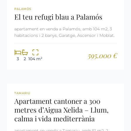
REF: 2650
PALAMÓS
El teu refugi blau a Palamós
apartament en venda a Palamós, amb 104 m2, 3
habitacions i 2 banys, Garatge, Ascensor i Moblat.
595.000 €
3
2
104 m²
REF: 2679
TAMARIU
Apartament cantoner a 300
metres d’Aigua Xelida – Llum,
calma i vida mediterrània
apartament en venda a Tamariu, amb 51 m2, 2