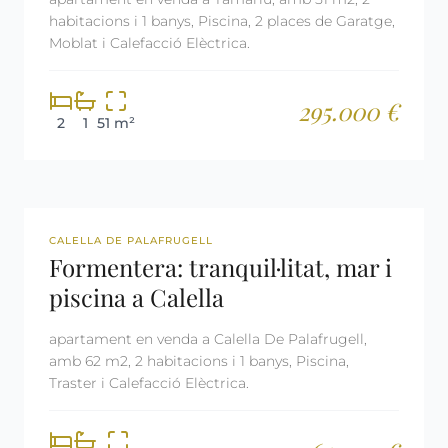
habitacions i 1 banys, Piscina, 2 places de Garatge,
Moblat i Calefacció Elèctrica.
295.000 €
2
1
51 m²
REF: 2699
LLICÈNCIA TURÍSTICA
CALELLA DE PALAFRUGELL
Formentera: tranquil·litat, mar i
piscina a Calella
apartament en venda a Calella De Palafrugell,
amb 62 m2, 2 habitacions i 1 banys, Piscina,
Traster i Calefacció Elèctrica.