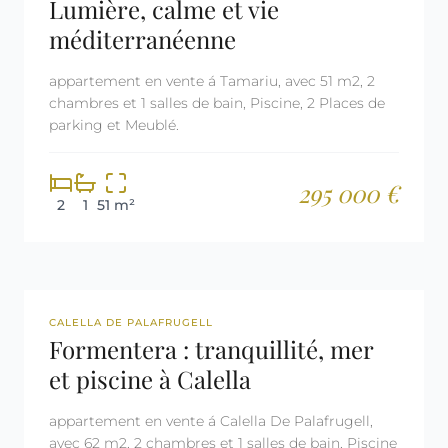
Lumière, calme et vie
méditerranéenne
appartement en vente á Tamariu, avec 51 m2, 2
chambres et 1 salles de bain, Piscine, 2 Places de
parking et Meublé.
295 000 €
2
1
51 m²
REF: 2699
LICENCE TOURISTIQUE
CALELLA DE PALAFRUGELL
Formentera : tranquillité, mer
et piscine à Calella
appartement en vente á Calella De Palafrugell,
avec 62 m2, 2 chambres et 1 salles de bain, Piscine