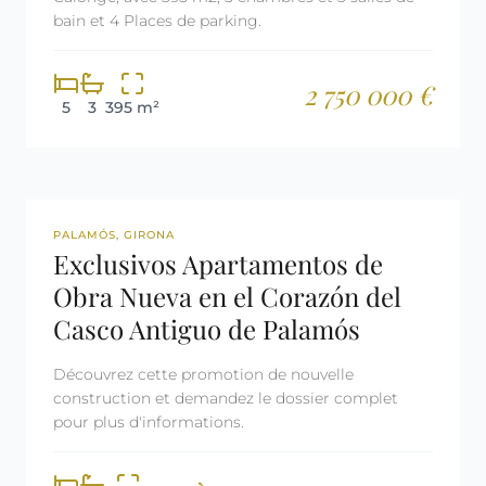
bain et 4 Places de parking.
2 750 000 €
5
3
395 m²
NOUVELLE CONSTRUCTION
PALAMÓS, GIRONA
Exclusivos Apartamentos de
Obra Nueva en el Corazón del
Casco Antiguo de Palamós
Découvrez cette promotion de nouvelle
construction et demandez le dossier complet
pour plus d'informations.