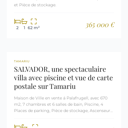
et Pièce de stockage.
365 000 €
2
1
62 m²
REF: 3030
TAMARIU
SALVADOR, une spectaculaire
villa avec piscine et vue de carte
postale sur Tamariu
Maison de Ville en vente á Palafrugell, avec 670
m2, 7 chambres et 6 salles de bain, Piscine, 4
Places de parking, Pièce de stockage, Ascenseur
et Air conditionné.