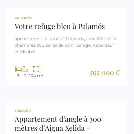
REF: 2650
PALAMÓS
Votre refuge bleu à Palamós
appartement en vente á Palamós, avec 104 m2, 3
chambres et 2 salles de bain, Garage, Ascenseur
et Meublé.
595 000 €
3
2
104 m²
REF: 2679
TAMARIU
Appartement d’angle à 300
mètres d’Aigua Xelida –