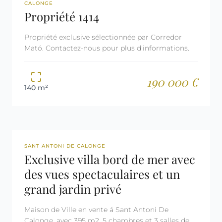
REF: 1414
RÉSERVÉE
CALONGE
Propriété 1414
Propriété exclusive sélectionnée par Corredor
Mató. Contactez-nous pour plus d'informations.
190 000 €
140 m²
REF: 2500
SANT ANTONI DE CALONGE
Exclusive villa bord de mer avec
des vues spectaculaires et un
grand jardin privé
Maison de Ville en vente á Sant Antoni De
Calonge, avec 395 m2, 5 chambres et 3 salles de