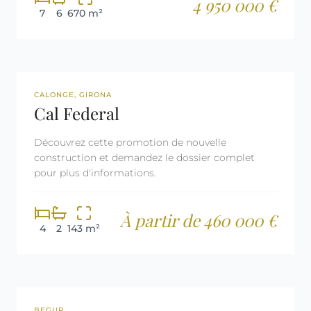
4 950 000 €
7
6
670 m²
NOUVELLE CONSTRUCTION
CALONGE, GIRONA
Cal Federal
Découvrez cette promotion de nouvelle
construction et demandez le dossier complet
pour plus d'informations.
À partir de 460 000 €
4
2
143 m²
REF: 3071
RÉSERVÉE
BEGUR