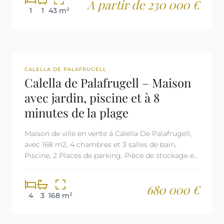
À partir de 230 000 €
1
1
43 m²
REF: 2628
LICENCE TOURISTIQUE
CALELLA DE PALAFRUGELL
Calella de Palafrugell – Maison
avec jardin, piscine et à 8
minutes de la plage
Maison de ville en vente á Calella De Palafrugell,
avec 168 m2, 4 chambres et 3 salles de bain,
Piscine, 2 Places de parking, Pièce de stockage et
Meublé.
680 000 €
4
3
168 m²