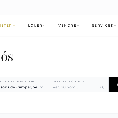
HETER
LOUER
VENDRE
SERVICES
mós
E DE BIEN IMMOBILIER
RÉFÉRENCE OU NOM
isons de Campagne