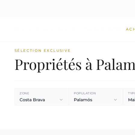
AC
SÉLECTION EXCLUSIVE
Propriétés à Pala
ZONE
POPULATION
TYP
Costa Brava
Palamós
Ma