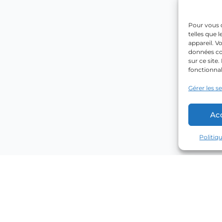
Pour vous o
telles que 
appareil. V
données co
sur ce site
fonctionnal
Gérer les s
Ac
Politiq
Explorer