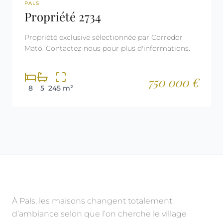
REF: 2734
LICENCE TOURISTIQUE
PALS
Propriété 2734
Propriété exclusive sélectionnée par Corredor
Mató. Contactez-nous pour plus d'informations.
750 000 €
8
5
245 m²
À Pals, les maisons changent totalement
d’ambiance selon que l’on cherche le village