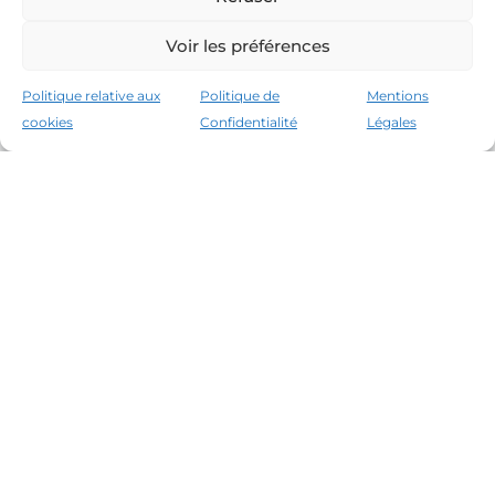
Voir les préférences
Politique relative aux
Politique de
Mentions
cookies
Confidentialité
Légales
Les leaders du marché immobilier de la Costa
Brava depuis 1960. Excellence, discrétion et
service personnalisé.