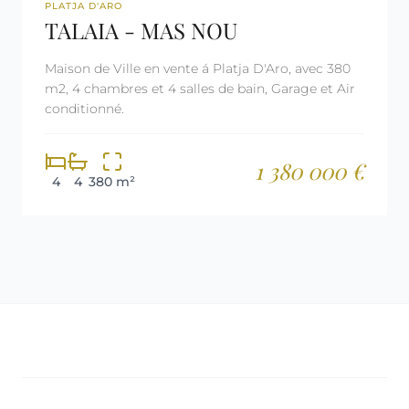
REF: 2126
PLATJA D'ARO
TALAIA - MAS NOU
Maison de Ville en vente á Platja D'Aro, avec 380
m2, 4 chambres et 4 salles de bain, Garage et Air
conditionné.
1 380 000 €
4
4
380 m²