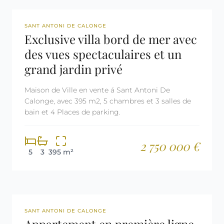
REF: 2500
SANT ANTONI DE CALONGE
Exclusive villa bord de mer avec
des vues spectaculaires et un
grand jardin privé
Maison de Ville en vente á Sant Antoni De
Calonge, avec 395 m2, 5 chambres et 3 salles de
bain et 4 Places de parking.
2 750 000 €
5
3
395 m²
REF: 2680
SANT ANTONI DE CALONGE