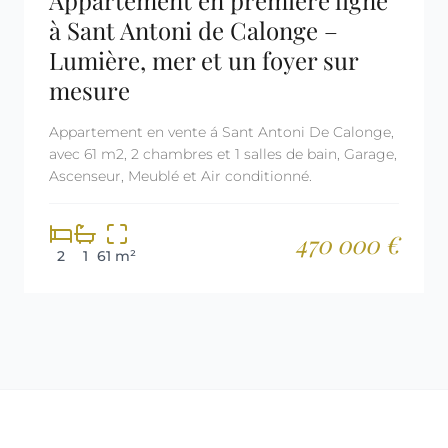
Appartement en première ligne
à Sant Antoni de Calonge –
Lumière, mer et un foyer sur
mesure
Appartement en vente á Sant Antoni De Calonge,
avec 61 m2, 2 chambres et 1 salles de bain, Garage,
Ascenseur, Meublé et Air conditionné.
470 000 €
2
1
61 m²