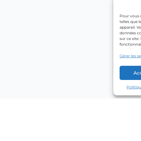
Pour vous o
telles que 
appareil. V
données co
sur ce site
fonctionnal
Gérer les s
Ac
Politiq
Explorer