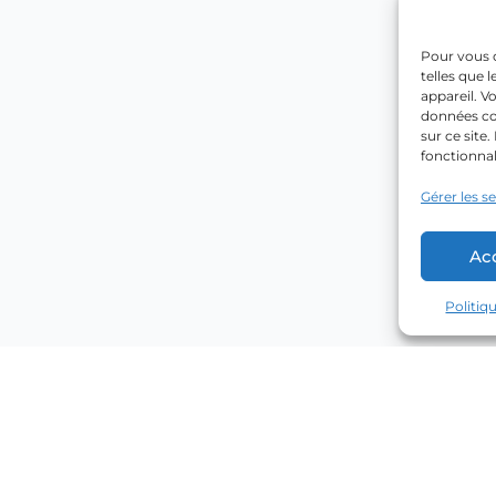
Pour vous o
telles que 
appareil. V
données co
sur ce site
fonctionnal
Gérer les s
Ac
Politiq
Explorer