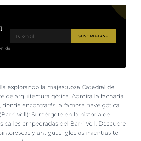
u
SUSCRIBIRSE
on de
ía explorando la majestuosa Catedral de
 de arquitectura gótica. Admira la fachada
r, donde encontrarás la famosa nave gótica
Barri Vell): Sumérgete en la historia de
s calles empedradas del Barri Vell. Descubre
pintorescas y antiguas iglesias mientras te