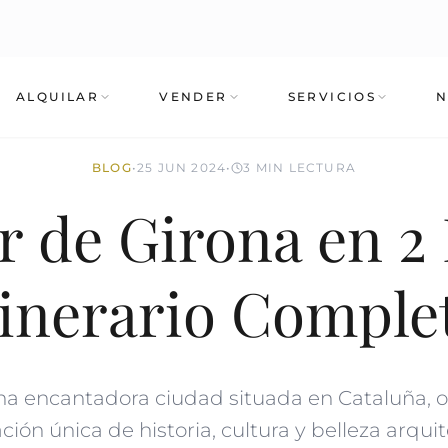
ALQUILAR
VENDER
SERVICIOS
N
BLOG
•
25 JUN 2024
•
3 MIN LECTURA
r de Girona en 2 
tinerario Comple
na encantadora ciudad situada en Cataluña, 
ión única de historia, cultura y belleza arquit