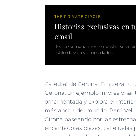
THE PRIVATE CIRCLE
Historias exclusivas en t
email
Recibe semanalmente nuestra selecci
estilo de vida y propiedades.
Catedral de Gerona: Empieza tu d
Gerona, un ejemplo impresionante
ornamentada y explora el interio
más ancha del mundo. Barri Vell (
Girona paseando por las estrecha
encantadoras plazas, callejuelas 