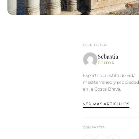
ESCRITO POR
Sebastia
EDITOR
Experto en estilo de vida
mediterraneo y propiedad
en la Costa Brava.
VER MAS ARTICULOS
COMPARTIR