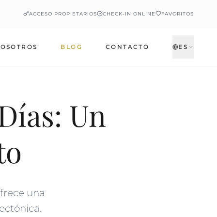
ACCESO PROPIETARIOS
CHECK-IN ONLINE
FAVORITOS
OSOTROS
BLOG
CONTACTO
ES
Días: Un
to
ofrece una
ectónica.