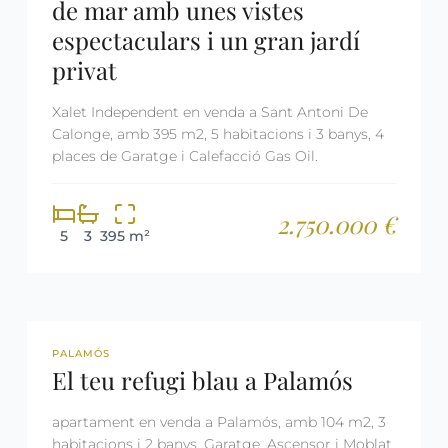
de mar amb unes vistes
espectaculars i un gran jardí
privat
Xalet Independent en venda a Sant Antoni De
Calonge, amb 395 m2, 5 habitacions i 3 banys, 4
places de Garatge i Calefacció Gas Oil.
2.750.000 €
5
3
395 m²
REF: 2650
PALAMÓS
El teu refugi blau a Palamós
apartament en venda a Palamós, amb 104 m2, 3
habitacions i 2 banys, Garatge, Ascensor i Moblat.