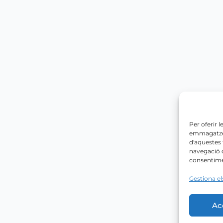
Per oferir 
emmagatzema
d'aquestes
navegació o
consentimen
Gestiona el
Ac