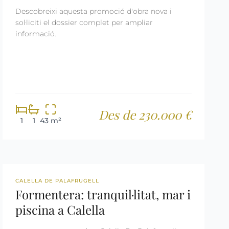
Descobreixi aquesta promoció d'obra nova i
sol·liciti el dossier complet per ampliar
informació.
Des de 230.000 €
1
1
43 m²
REF: 2699
LLICÈNCIA TURÍSTICA
CALELLA DE PALAFRUGELL
Formentera: tranquil·litat, mar i
piscina a Calella