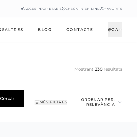
ACCÉS PROPIETARIS
CHECK-IN EN LÍNIA
FAVORITS
OSALTRES
BLOG
CONTACTE
CA
Mostrant
230
resultats
Cercar
ORDENAR PER:
MÉS FILTRES
RELEVÀNCIA