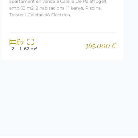
apartament en venda a Calella De Palafrugell,
amb 62 m2, 2 habitacions i 1 banys, Piscina,
Traster i Calefacció Elèctrica.
365.000 €
2
1
62 m²