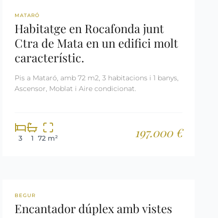
REF: 2988
MATARÓ
Habitatge en Rocafonda junt
Ctra de Mata en un edifici molt
característic.
Pis a Mataró, amb 72 m2, 3 habitacions i 1 banys,
Ascensor, Moblat i Aire condicionat.
197.000 €
3
1
72 m²
REF: 3140
BEGUR
Encantador dúplex amb vistes