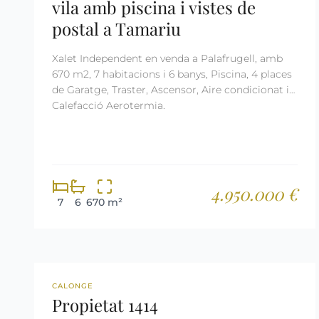
vila amb piscina i vistes de
postal a Tamariu
Xalet Independent en venda a Palafrugell, amb
670 m2, 7 habitacions i 6 banys, Piscina, 4 places
de Garatge, Traster, Ascensor, Aire condicionat i
Calefacció Aerotermia.
4.950.000 €
7
6
670 m²
REF: 1414
RESERVADA
CALONGE
Propietat 1414