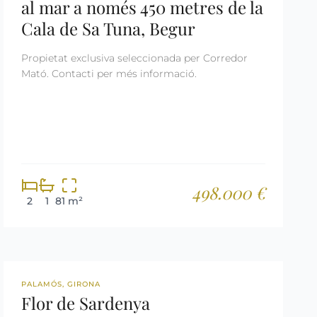
al mar a només 450 metres de la
Cala de Sa Tuna, Begur
Propietat exclusiva seleccionada per Corredor
Mató. Contacti per més informació.
498.000 €
2
1
81 m²
OBRA NOVA
PALAMÓS, GIRONA
Flor de Sardenya