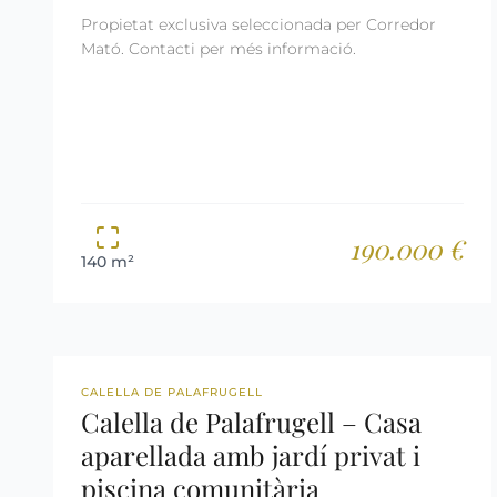
Propietat exclusiva seleccionada per Corredor
Mató. Contacti per més informació.
190.000 €
140 m²
REF: 2628
LLICÈNCIA TURÍSTICA
CALELLA DE PALAFRUGELL
Calella de Palafrugell – Casa
aparellada amb jardí privat i
piscina comunitària