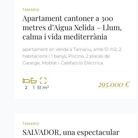
REF: 2679
TAMARIU
Apartament cantoner a 300
metres d’Aigua Xelida – Llum,
calma i vida mediterrània
apartament en venda a Tamariu, amb 51 m2, 2
habitacions i 1 banys, Piscina, 2 places de
Garatge, Moblat i Calefacció Elèctrica.
295.000 €
2
1
51 m²
REF: 3030
TAMARIU
SALVADOR, una espectacular