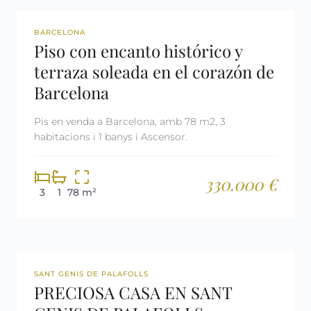
REF: 2555
BARCELONA
Piso con encanto histórico y
terraza soleada en el corazón de
Barcelona
Pis en venda a Barcelona, amb 78 m2, 3
habitacions i 1 banys i Ascensor.
330.000 €
3
1
78 m²
REF: 2811
SANT GENIS DE PALAFOLLS
PRECIOSA CASA EN SANT