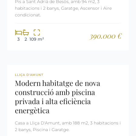
Pis a Sant Adrià de Besòs, amb 94 m2, 3
habitacions i 2 banys, Garatge, Ascensor i Aire
condicionat.
390.000 €
3
2
109 m²
REF: 3041
LLIÇA D'AMUNT
Modern habitatge de nova
construcció amb piscina
privada i alta eficiència
energètica
Casa a Lliça D'Amunt, amb 188 m2, 3 habitacions i
2 banys, Piscina i Garatge.