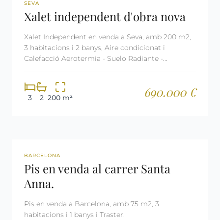
REF: 2485
SEVA
Xalet independent d'obra nova
Xalet Independent en venda a Seva, amb 200 m2,
3 habitacions i 2 banys, Aire condicionat i
Calefacció Aerotermia - Suelo Radiante -
Domótica.
690.000 €
3
2
200 m²
REF: 2998
BARCELONA
Pis en venda al carrer Santa
Anna.
Pis en venda a Barcelona, amb 75 m2, 3
habitacions i 1 banys i Traster.