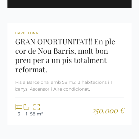
REF: 2996
BARCELONA
GRAN OPORTUNITAT!! En ple
cor de Nou Barris, molt bon
preu per a un pis totalment
reformat.
Pis a Barcelona, amb 58 m2, 3 habitacions i 1
banys, Ascensor i Aire condicionat.
250.000 €
3
1
58 m²