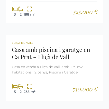
525.000 €
3
2
188 m²
REF: 2900
LLIÇA DE VALL
Casa amb piscina i garatge en
Ca Prat – Lliçà de Vall
Casa en venda a Lliça de Vall, amb 235 m2, 5
habitacions i 2 banys, Piscina i Garatge.
530.000 €
5
2
235 m²