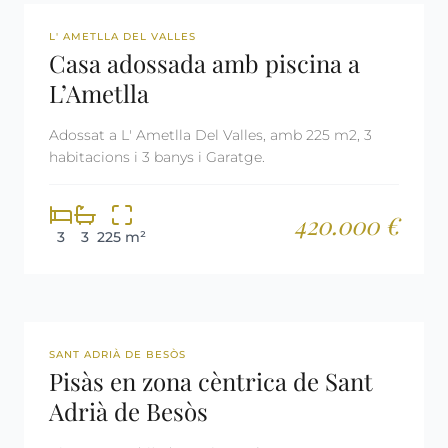
REF: 3023
L' AMETLLA DEL VALLES
Casa adossada amb piscina a
L’Ametlla
Adossat a L' Ametlla Del Valles, amb 225 m2, 3
habitacions i 3 banys i Garatge.
420.000 €
3
3
225 m²
REF: 3031
SANT ADRIÀ DE BESÒS
Pisàs en zona cèntrica de Sant
Adrià de Besòs