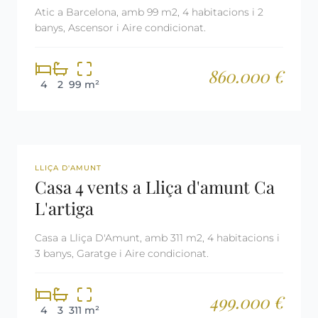
Atic a Barcelona, amb 99 m2, 4 habitacions i 2
banys, Ascensor i Aire condicionat.
860.000 €
4
2
99 m²
REF: 2861
LLIÇA D'AMUNT
Casa 4 vents a Lliça d'amunt Ca
L'artiga
Casa a Lliça D'Amunt, amb 311 m2, 4 habitacions i
3 banys, Garatge i Aire condicionat.
499.000 €
4
3
311 m²