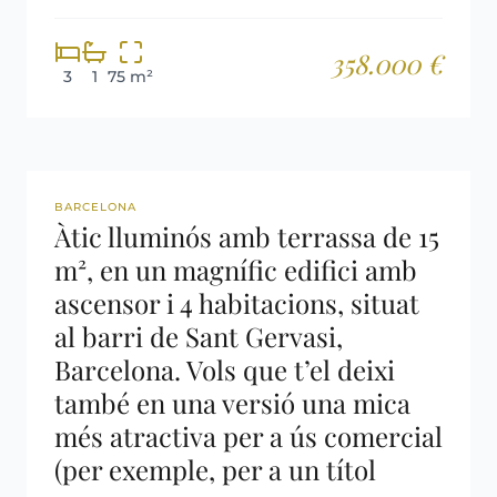
358.000 €
3
1
75 m²
REF: 2877
BARCELONA
Àtic lluminós amb terrassa de 15
m², en un magnífic edifici amb
ascensor i 4 habitacions, situat
al barri de Sant Gervasi,
Barcelona. Vols que t’el deixi
també en una versió una mica
més atractiva per a ús comercial
(per exemple, per a un títol