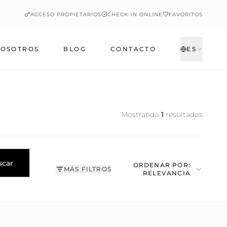
ACCESO PROPIETARIOS
CHECK-IN ONLINE
FAVORITOS
OSOTROS
BLOG
CONTACTO
ES
Mostrando
1
resultados
scar
ORDENAR POR:
MÁS FILTROS
RELEVANCIA