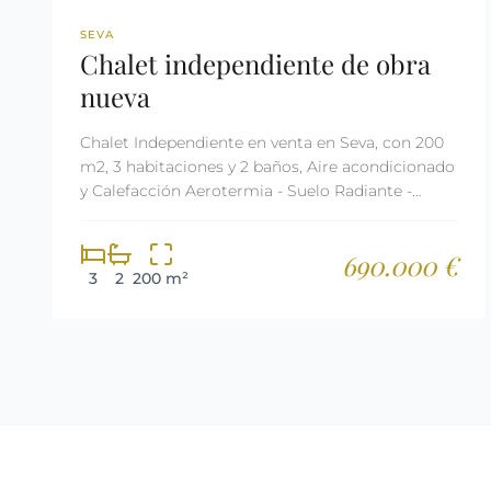
REF: 2485
SEVA
Chalet independiente de obra
nueva
Chalet Independiente en venta en Seva, con 200
m2, 3 habitaciones y 2 baños, Aire acondicionado
y Calefacción Aerotermia - Suelo Radiante -
Domótica.
690.000 €
3
2
200 m²