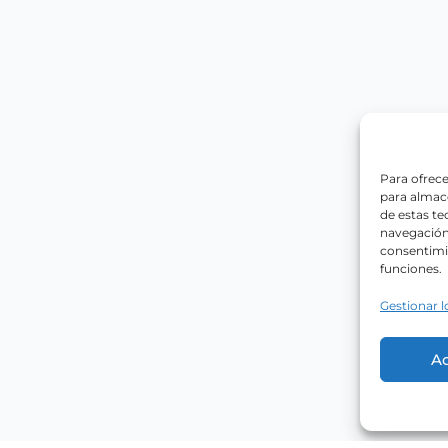
Para ofrece
para almace
de estas t
navegación 
consentimie
funciones.
Gestionar l
A