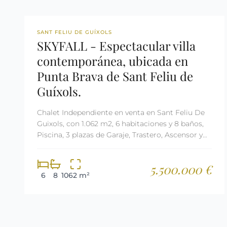
REF: 1553
SANT FELIU DE GUÍXOLS
SKYFALL - Espectacular villa
contemporánea, ubicada en
Punta Brava de Sant Feliu de
Guíxols.
Chalet Independiente en venta en Sant Feliu De
Guixols, con 1.062 m2, 6 habitaciones y 8 baños,
Piscina, 3 plazas de Garaje, Trastero, Ascensor y
Aire acondicionado.
5.500.000 €
6
8
1062 m²