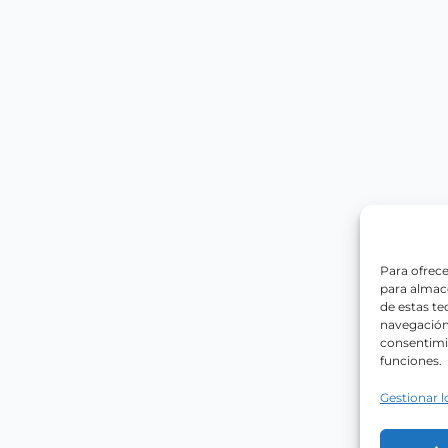
Para ofrece
para almace
de estas t
navegación 
consentimie
funciones.
Gestionar l