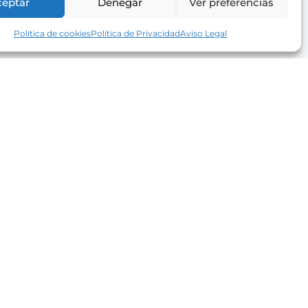
ceptar
Denegar
Ver preferencias
Política de cookies
Política de Privacidad
Aviso Legal
Newsletter
Recibe nuestra selección privada de
nuevas propiedades.
SUSCRIBIRSE