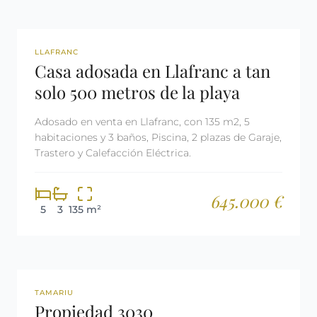
REF: 2751
RESERVADA
LLAFRANC
Casa adosada en Llafranc a tan
solo 500 metros de la playa
Adosado en venta en Llafranc, con 135 m2, 5
habitaciones y 3 baños, Piscina, 2 plazas de Garaje,
Trastero y Calefacción Eléctrica.
645.000 €
5
3
135 m²
REF: 3030
TAMARIU
Propiedad 3030