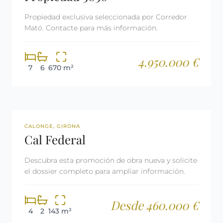
Propiedad exclusiva seleccionada por Corredor
Mató. Contacte para más información.
4.950.000 €
7
6
670 m²
OBRA NUEVA
CALONGE, GIRONA
Cal Federal
Descubra esta promoción de obra nueva y solicite
el dossier completo para ampliar información.
Desde 460.000 €
4
2
143 m²