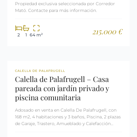
Propiedad exclusiva seleccionada por Corredor
Mató. Contacte para más información.
215.000 €
2
1
64 m²
REF: 2628
LICENCIA TURÍSTICA
CALELLA DE PALAFRUGELL
Calella de Palafrugell – Casa
pareada con jardín privado y
piscina comunitaria
Adosado en venta en Calella De Palafrugell, con
168 m2, 4 habitaciones y 3 baños, Piscina, 2 plazas
de Garaje, Trastero, Amueblado y Calefacción
Eléctrica.