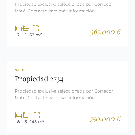
Propiedad exclusiva seleccionada por Corredor
Mató. Contacte para más información.
365.000 €
2
1
62 m²
REF: 2734
LICENCIA TURÍSTICA
PALS
Propiedad 2734
Propiedad exclusiva seleccionada por Corredor
Mató. Contacte para más información.
750.000 €
8
5
245 m²