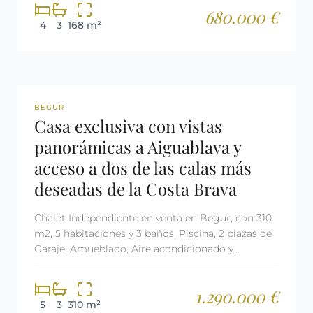
680.000 €
4
3
168 m²
REF: 2640
BEGUR
Casa exclusiva con vistas
panorámicas a Aiguablava y
acceso a dos de las calas más
deseadas de la Costa Brava
Chalet Independiente en venta en Begur, con 310
m2, 5 habitaciones y 3 baños, Piscina, 2 plazas de
Garaje, Amueblado, Aire acondicionado y
Calefacción Gas oil.
1.290.000 €
5
3
310 m²