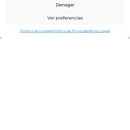
Denegar
Ver preferencias
Política de cookies
Política de Privacidad
Aviso Legal
Líderes en el mercado inmobiliario de la
Costa Brava desde 1960. Excelencia,
discreción y servicio personalizado.