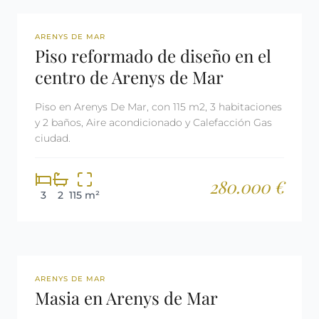
REF: 3120
ARENYS DE MAR
Piso reformado de diseño en el
centro de Arenys de Mar
Piso en Arenys De Mar, con 115 m2, 3 habitaciones
y 2 baños, Aire acondicionado y Calefacción Gas
ciudad.
280.000 €
3
2
115 m²
REF: 2897
ARENYS DE MAR
Masia en Arenys de Mar