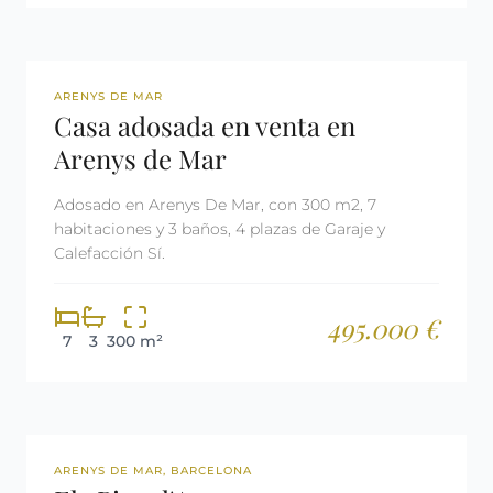
REF: 2865
ARENYS DE MAR
Casa adosada en venta en
Arenys de Mar
Adosado en Arenys De Mar, con 300 m2, 7
habitaciones y 3 baños, 4 plazas de Garaje y
Calefacción Sí.
495.000 €
7
3
300 m²
OBRA NUEVA
ARENYS DE MAR, BARCELONA