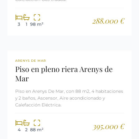
288.000 €
3
1
98 m²
REF: 3047
ARENYS DE MAR
Piso en pleno riera Arenys de
Mar
Piso en Arenys De Mar, con 88 m2, 4 habitaciones
y 2 baños, Ascensor, Aire acondicionado y
Calefacción Eléctrica.
395.000 €
4
2
88 m²