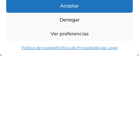
Aceptar
Denegar
Ver preferencias
Política de cookies
Política de Privacidad
Aviso Legal
Líderes en el mercado inmobiliario de la
Costa Brava desde 1960. Excelencia,
discreción y servicio personalizado.