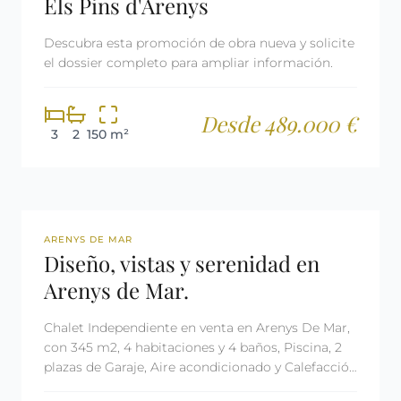
Els Pins d'Arenys
Descubra esta promoción de obra nueva y solicite
el dossier completo para ampliar información.
Desde 489.000 €
3
2
150 m²
REF: 2661
ARENYS DE MAR
Diseño, vistas y serenidad en
Arenys de Mar.
Chalet Independiente en venta en Arenys De Mar,
con 345 m2, 4 habitaciones y 4 baños, Piscina, 2
plazas de Garaje, Aire acondicionado y Calefacción
Aerotermia.