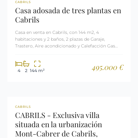
REF: 2873
CABRILS
Casa adosada de tres plantas en
Cabrils
Casa en venta en Cabrils, con 144 m2, 4
habitaciones y 2 baños, 2 plazas de Garaje,
Trastero, Aire acondicionado y Calefacción Gas
ciudad.
495.000 €
4
2
144 m²
REF: 1241
CABRILS
CABRILS - Exclusiva villa
situada en la urbanización
Mont-Cabrer de Cabrils,