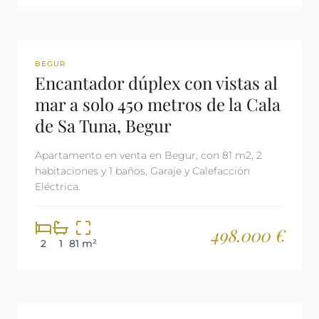
REF: 3140
BEGUR
Encantador dúplex con vistas al
mar a solo 450 metros de la Cala
de Sa Tuna, Begur
Apartamento en venta en Begur, con 81 m2, 2
habitaciones y 1 baños, Garaje y Calefacción
Eléctrica.
498.000 €
2
1
81 m²