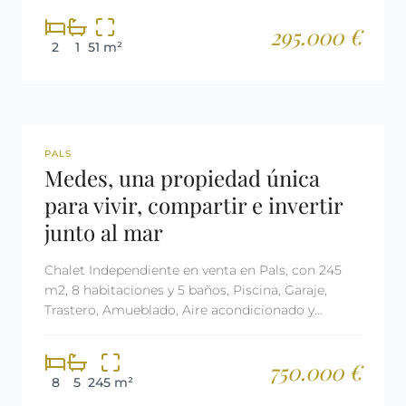
295.000 €
2
1
51 m²
REF: 2734
LICENCIA TURÍSTICA
PALS
Medes, una propiedad única
para vivir, compartir e invertir
junto al mar
Chalet Independiente en venta en Pals, con 245
m2, 8 habitaciones y 5 baños, Piscina, Garaje,
Trastero, Amueblado, Aire acondicionado y
Calefacción Gas oil.
750.000 €
8
5
245 m²