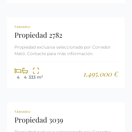
REF: 2782
LICENCIA TURÍSTICA
TAMARIU
Propiedad 2782
Propiedad exclusiva seleccionada por Corredor
Mató. Contacte para más información.
1.495.000 €
4
4
333 m²
REF: 3039
RESERVADA
TAMARIU
Propiedad 3039