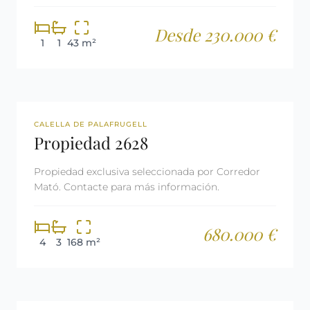
Desde 230.000 €
1
1
43 m²
REF: 2628
LICENCIA TURÍSTICA
CALELLA DE PALAFRUGELL
Propiedad 2628
Propiedad exclusiva seleccionada por Corredor
Mató. Contacte para más información.
680.000 €
4
3
168 m²