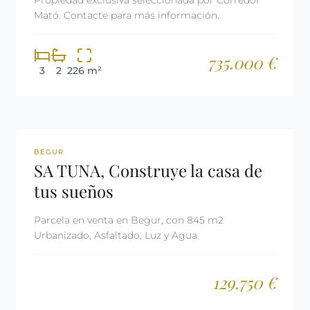
Propiedad exclusiva seleccionada por Corredor
Mató. Contacte para más información.
735.000 €
3
2
226 m²
REF: 3071
RESERVADA
BEGUR
SA TUNA, Construye la casa de
tus sueños
Parcela en venta en Begur, con 845 m2
Urbanizado, Asfaltado, Luz y Agua.
129.750 €