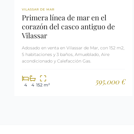
REF: 2994
VILASSAR DE MAR
Primera línea de mar en el
corazón del casco antiguo de
Vilassar
Adosado en venta en Vilassar de Mar, con 152 m2,
5 habitaciones y 3 baños, Amueblado, Aire
acondicionado y Calefacción Gas.
595.000 €
4
4
152 m²