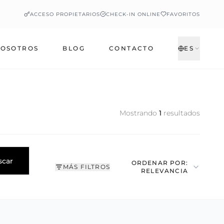
ACCESO PROPIETARIOS
CHECK-IN ONLINE
FAVORITOS
OSOTROS
BLOG
CONTACTO
ES
Mostrando
1
resultados
scar
ORDENAR POR:
MÁS FILTROS
RELEVANCIA