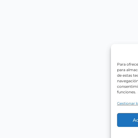
Para ofrece
para almace
de estas t
navegación 
consentimie
funciones.
Gestionar l
A