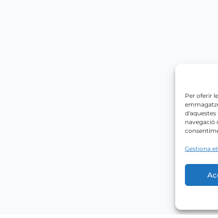
Per oferir 
emmagatzema
d'aquestes
navegació o
consentimen
Gestiona el
Ac