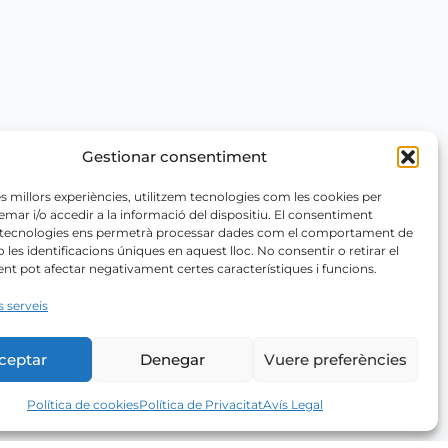
Gestionar consentiment
les millors experiències, utilitzem tecnologies com les cookies per
r i/o accedir a la informació del dispositiu. El consentiment
 tecnologies ens permetrà processar dades com el comportament de
 les identificacions úniques en aquest lloc. No consentir o retirar el
t pot afectar negativament certes característiques i funcions.
s serveis
ceptar
Denegar
Vuere preferències
Política de cookies
Política de Privacitat
Avís Legal