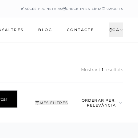
ACCÉS PROPIETARIS
CHECK-IN EN LÍNIA
FAVORITS
OSALTRES
BLOG
CONTACTE
CA
Mostrant
1
resultats
rcar
ORDENAR PER:
MÉS FILTRES
RELEVÀNCIA