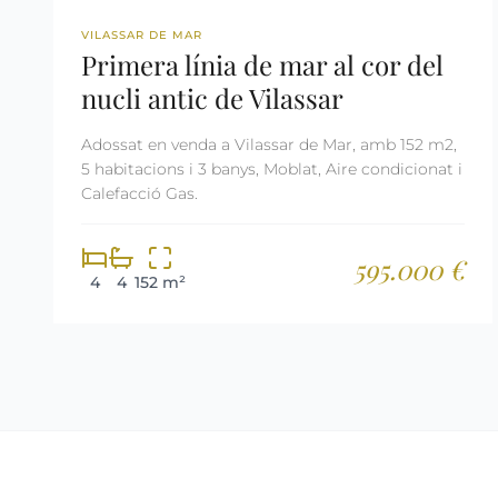
REF: 2994
VILASSAR DE MAR
Primera línia de mar al cor del
nucli antic de Vilassar
Adossat en venda a Vilassar de Mar, amb 152 m2,
5 habitacions i 3 banys, Moblat, Aire condicionat i
Calefacció Gas.
595.000 €
4
4
152 m²