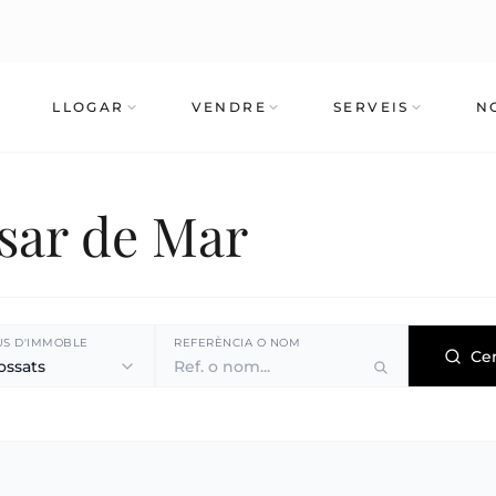
LLOGAR
VENDRE
SERVEIS
N
ssar de Mar
US D'IMMOBLE
REFERÈNCIA O NOM
Ce
ossats