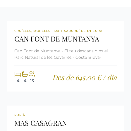
360º
REF: CM1508
LLICÈNCIA TURÍSTICA
CRUÏLLES, MONELLS I SANT SADURNÍ DE L'HEURA
CAN FONT DE MUNTANYA
Can Font de Muntanya - El teu descans dins el
Parc Natural de les Gavarres - Costa Brava-
Des de 645,00 € / dia
4
4
13
360º
REF: CM2157
LAST MINUTE
RUPIÀ
MAS CASAGRAN
LLICÈNCIA TURÍSTICA