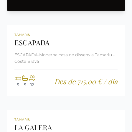
360º
REF: CM86
LLICÈNCIA TURÍSTICA
TAMARIU
ESCAPADA
ESCAPADA-Moderna casa de disseny a Tamariu -
Costa Brava
Des de 715,00 € / dia
5
5
12
360º
REF: CM96
LLICÈNCIA TURÍSTICA
TAMARIU
LA GALERA