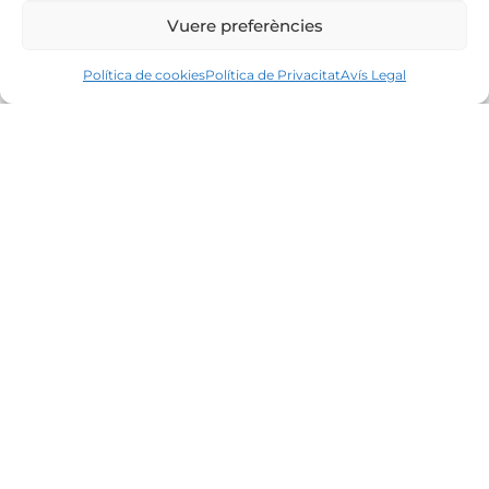
Vuere preferències
Política de cookies
Política de Privacitat
Avís Legal
Líders en el mercat immobiliari de la Costa
Brava des de 1960. Excel·lència, discreció i
servei personalitzat.
Oficines