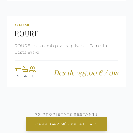
360º
REF: CM655
LLICÈNCIA TURÍSTICA
TAMARIU
ROURE
ROURE - casa amb piscina privada - Tamariu -
Costa Brava
Des de 295,00 € / dia
5
4
10
70 PROPIETATS RESTANTS
CARREGAR MÉS PROPIETATS