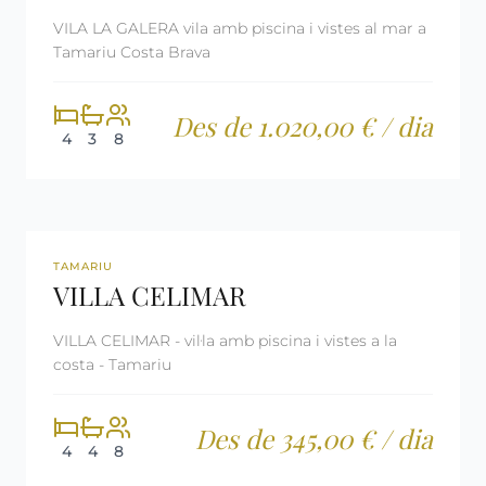
VILA LA GALERA vila amb piscina i vistes al mar a
Tamariu Costa Brava
Des de 1.020,00 € / dia
4
3
8
360º
REF: CM1997
LLICÈNCIA TURÍSTICA
TAMARIU
VILLA CELIMAR
VILLA CELIMAR - vil·la amb piscina i vistes a la
costa - Tamariu
Des de 345,00 € / dia
4
4
8