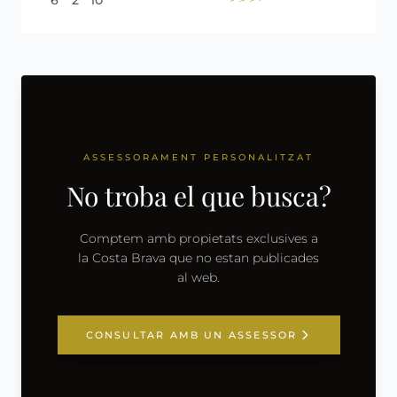
6
2
10
ASSESSORAMENT PERSONALITZAT
No troba el que busca?
Comptem amb propietats exclusives a
la Costa Brava que no estan publicades
al web.
CONSULTAR AMB UN ASSESSOR