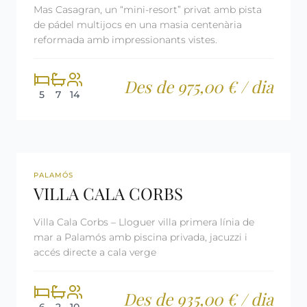
Mas Casagran, un “mini-resort” privat amb pista
de pádel multijocs en una masia centenària
reformada amb impressionants vistes.
Des de 975,00 € / dia
5
7
14
REF: CM2394
LLICÈNCIA TURÍSTICA
PALAMÓS
VILLA CALA CORBS
Villa Cala Corbs – Lloguer villa primera línia de
mar a Palamós amb piscina privada, jacuzzi i
accés directe a cala verge
Des de 935,00 € / dia