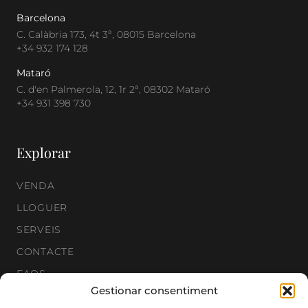
Barcelona
C. Calàbria 173, 4t 3ª, 08015 Barcelona
+34 932 174 128
Mataró
C. d'en Palmerola, 12, 1r 2ª, 08302 Mataró
+34 931 398 730
Explorar
VENDA
LLOGUER
SERVEIS
CONTACTE
FAQS
Gestionar consentiment