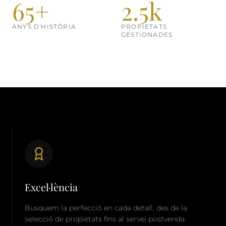
65+
2.5k
ANYS D'HISTÒRIA
PROPIETATS
GESTIONADES
Excel·lència
Busquem la perfecció en cada detall, des de la
selecció de propietats fins al servei postvenda.