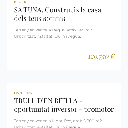
REF: 3071
RESERVADA
BEGUR
SA TUNA, Construeix la casa
dels teus somnis
Terreny en venda a Begur, amb 845 m2
Urbanitzat, Asfaltat, Llum i Aigua.
129.750 €
REF: 1110
MONT-RAS
TRULL D'EN BITLLA -
oportunitat inversor - promotor
Terreny en venda a Mont-Ras, amb 5.800 m2
Urbanitzat, Asfaltat, Llum i Aigua.