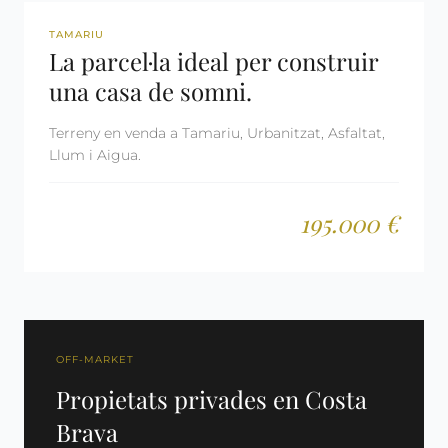
REF: 2525
TAMARIU
La parcel·la ideal per construir
una casa de somni.
Terreny en venda a Tamariu, Urbanitzat, Asfaltat,
Llum i Aigua.
195.000 €
OFF-MARKET
Propietats privades en Costa
Brava