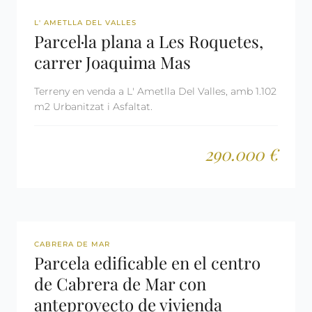
REF: 2449
L' AMETLLA DEL VALLES
Parcel·la plana a Les Roquetes,
carrer Joaquima Mas
Terreny en venda a L' Ametlla Del Valles, amb 1.102
m2 Urbanitzat i Asfaltat.
290.000 €
REF: 2681
CABRERA DE MAR
Parcela edificable en el centro
de Cabrera de Mar con
anteproyecto de vivienda