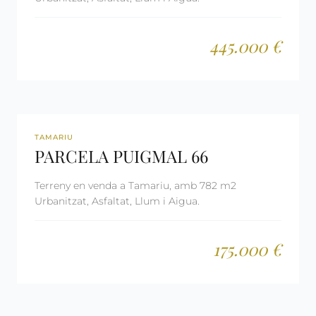
445.000 €
REF: 1066
TAMARIU
PARCELA PUIGMAL 66
Terreny en venda a Tamariu, amb 782 m2
Urbanitzat, Asfaltat, Llum i Aigua.
175.000 €