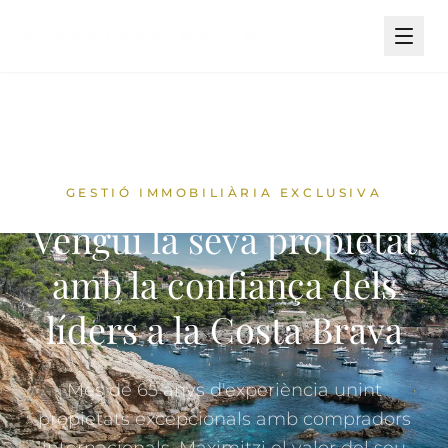
GESTIÓ IMMOBILIÀRIA EXCLUSIVA
Vengui la seva propietat
amb la confiança dels
líders a la Costa Brava
Més de 65 anys d'experiència unint
propietats excepcionals amb compradors