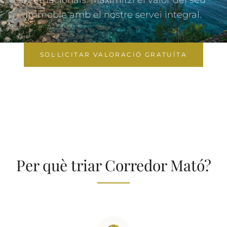
internacionals. Maximitzi el valor del seu
immoble amb el nostre servei integral.
SOL·LICITAR VALORACIÓ GRATUÏTA
Per què triar Corredor Mató?