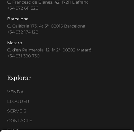
C. Francesc de Blanes, 42, 17211 Llafranc
+34 972 611 526
Barcelona
C. Calàbria 173, 4t 3ª, 08015 Barcelona
+34 932 174 128
Mataró
C. d'en Palmerola, 12, 1r 2ª, 08302 Mataró
+34 931 398 730
Explorar
VENDA
LLOGUER
SERVEIS
CONTACTE
FAQS