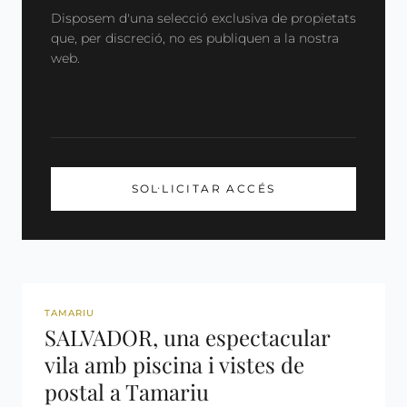
Disposem d'una selecció exclusiva de propietats
que, per discreció, no es publiquen a la nostra
web.
SOL·LICITAR ACCÉS
REF: 3030
TAMARIU
SALVADOR, una espectacular
vila amb piscina i vistes de
postal a Tamariu