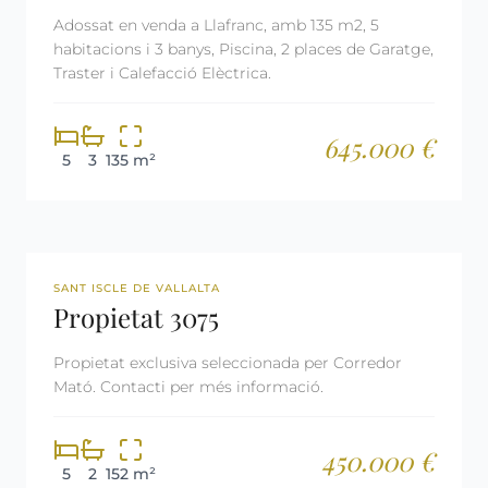
Adossat en venda a Llafranc, amb 135 m2, 5
habitacions i 3 banys, Piscina, 2 places de Garatge,
Traster i Calefacció Elèctrica.
645.000 €
5
3
135 m²
REF: 3075
SANT ISCLE DE VALLALTA
Propietat 3075
Propietat exclusiva seleccionada per Corredor
Mató. Contacti per més informació.
450.000 €
5
2
152 m²