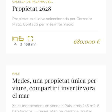
REF: 2628
LLICÈNCIA TURÍSTICA
CALELLA DE PALAFRUGELL
Propietat 2628
Propietat exclusiva seleccionada per Corredor
Mató. Contacti per més informació.
680.000 €
4
3
168 m²
REF: 2734
LLICÈNCIA TURÍSTICA
PALS
Medes, una propietat única per
viure, compartir i invertir vora
el mar
Xalet Independent en venda a Pals, amb 245 m2, 8
habitacions i 5 banys, Piscina, Garatge, Traster,