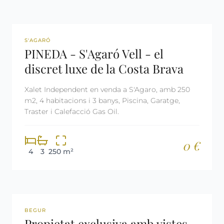
REF: 1997
S'AGARÓ
PINEDA - S'Agaró Vell - el
discret luxe de la Costa Brava
Xalet Independent en venda a S'Agaro, amb 250
m2, 4 habitacions i 3 banys, Piscina, Garatge,
Traster i Calefacció Gas Oil.
0 €
4
3
250 m²
REF: 2640
BEGUR
Propietat exclusiva amb vistes