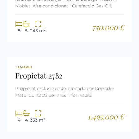
Moblat, Aire condicionat i Calefacció Gas Oil.
750.000 €
8
5
245 m²
REF: 2782
LLICÈNCIA TURÍSTICA
TAMARIU
Propietat 2782
Propietat exclusiva seleccionada per Corredor
Mató. Contacti per més informació.
1.495.000 €
4
4
333 m²