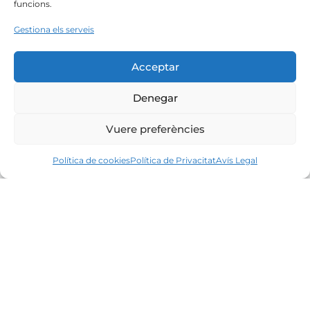
funcions.
Gestiona els serveis
Acceptar
Denegar
Vuere preferències
Política de cookies
Política de Privacitat
Avís Legal
Líders en el mercat immobiliari de la Costa
Brava des de 1960. Excel·lència, discreció i