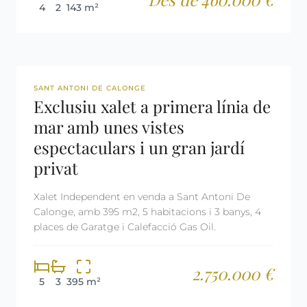
4
2
143 m²
REF: 2500
SANT ANTONI DE CALONGE
Exclusiu xalet a primera línia de
mar amb unes vistes
espectaculars i un gran jardí
privat
Xalet Independent en venda a Sant Antoni De
Calonge, amb 395 m2, 5 habitacions i 3 banys, 4
places de Garatge i Calefacció Gas Oil.
2.750.000 €
5
3
395 m²