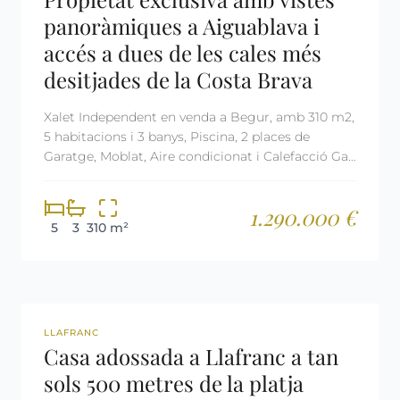
panoràmiques a Aiguablava i
accés a dues de les cales més
desitjades de la Costa Brava
Xalet Independent en venda a Begur, amb 310 m2,
5 habitacions i 3 banys, Piscina, 2 places de
Garatge, Moblat, Aire condicionat i Calefacció Gas
Oil.
1.290.000 €
5
3
310 m²
REF: 2751
RESERVADA
LLAFRANC
Casa adossada a Llafranc a tan
sols 500 metres de la platja