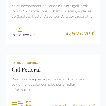
Xalet Independent en venda a Palafrugell, amb
670 m2, 7 habitacions i 6 banys, Piscina, 4 places
de Garatge, Traster, Ascensor, Aire condicionat i
Calefacció Aerotermia.
4.950.000 €
7
6
670 m²
OBRA NOVA
CALONGE, GIRONA
Cal Federal
Descobreixi aquesta promoció d'obra nova i
sol·liciti el dossier complet per ampliar
informació.
Des de 460.000 €