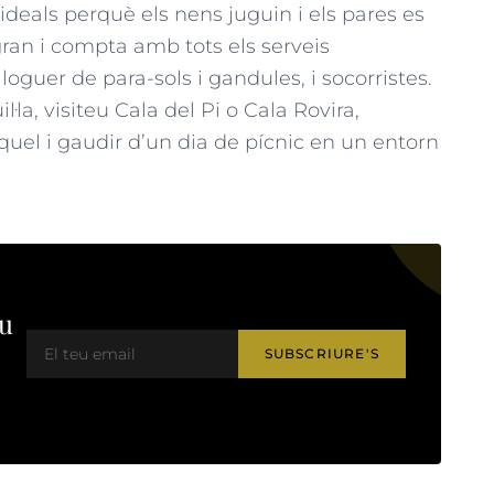
n ideals perquè els nens juguin i els pares es
gran i compta amb tots els serveis
lloguer de para-sols i gandules, i socorristes.
la, visiteu Cala del Pi o Cala Rovira,
uel i gaudir d’un dia de pícnic en un entorn
eu
SUBSCRIURE'S