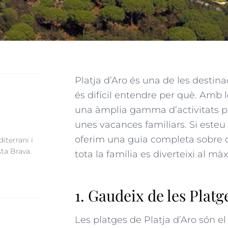
Platja d’Aro és una de les destin
és difícil entendre per què. Amb l
una àmplia gamma d’activitats per 
unes vacances familiars. Si esteu
oferim una guia completa sobre q
iterrani i
sta Brava.
tota la família es diverteixi al mà
1. Gaudeix de les Platg
Les platges de Platja d’Aro són el