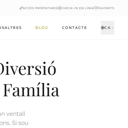
ACCÉS PROPIETARIS
CHECK-IN EN LÍNIA
FAVORITS
OSALTRES
BLOG
CONTACTE
CA
Diversió
 Família
n ventall
ons. Si sou