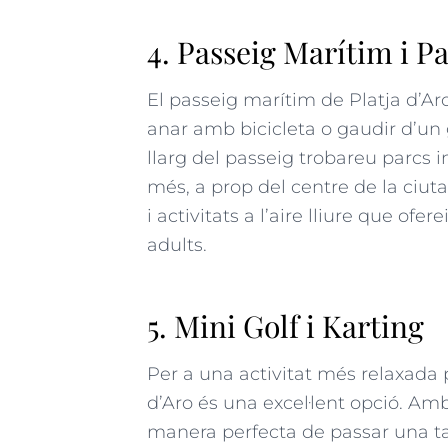
4. Passeig Marítim i P
El passeig marítim de Platja d’Aro
anar amb bicicleta o gaudir d’un 
llarg del passeig trobareu parcs in
més, a prop del centre de la ciuta
i activitats a l’aire lliure que ofe
adults.
5. Mini Golf i Karting
Per a una activitat més relaxada p
d’Aro és una excel·lent opció. Amb 
manera perfecta de passar una tard