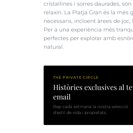
cristal·lines i sorres daurades, só
relaxin. La Platja Gran és la més 
necessaris, incloent àrees de joc, 
Per a una experiència més tranquil·
perfectes per explorar amb esnòrq
natural.
THE PRIVATE CIRCLE
Històries exclusives al t
email
Rep cada setmana la nostra selecció
d'estil de vida i propietats.