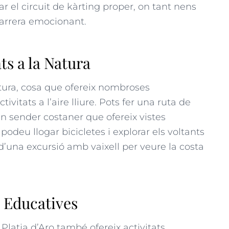
ar el circuit de kàrting proper, on tant nens
arrera emocionant.
ats a la Natura
atura, cosa que ofereix nombroses
tivitats a l’aire lliure. Pots fer una ruta de
n sender costaner que ofereix
vistes
podeu llogar bicicletes i explorar els voltants
r d’una excursió amb vaixell per veure la costa
 i Educatives
 Platja d’Aro també ofereix activitats