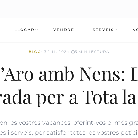
LLOGAR
VENDRE
SERVEIS
N
BLOG
•
13 JUL. 2024
•
3 MIN LECTURA
d’Aro amb Nens: 
ada per a Tota la
n les vostres vacances, oferint-vos el més gra
 i serveis, per satisfer totes les vostres petici