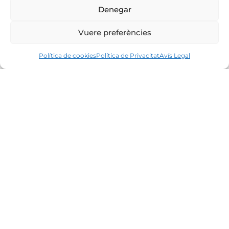
Denegar
Vuere preferències
Política de cookies
Política de Privacitat
Avís Legal
Líders en el mercat immobiliari de la Costa
Brava des de 1960. Excel·lència, discreció i
servei personalitzat.