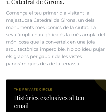
1. Catedral de Girona.
Comença el teu primer dia visitant la
majestuosa Catedral de Girona, un dels
monuments més icònics de la ciutat. La
seva àmplia nau gòtica és la més ampla del
món, cosa que la converteix en una joia
arquitectònica imperdible. No oblideu pujar
els graons per gaudir de les vistes
panoràmiques des de la terrassa.
THE PRIVATE CIRCLE
Històries exclusives al teu
email