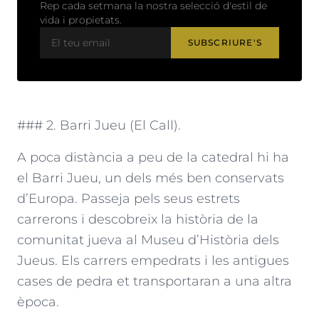
Rep cada setmana la nostra selecció d'estil de
vida i propietats.
SUBSCRIURE'S
### 2. Barri Jueu (El Call).
A poca distància a peu de la catedral hi ha
el Barri Jueu, un dels més ben conservats
d’Europa. Passeja pels seus estrets
carrerons i descobreix la història de la
comunitat jueva al Museu d’Història dels
Jueus. Els carrers empedrats i les antigues
cases de pedra et transportaran a una altra
època.