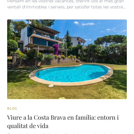
Pensem en les vostres vacances, oferint-vos el més gran
ventall d’immobles i serveis, per satisfer totes les vostres
peticions. Si sou propietaris i voleu llogar, Corredor Mató
és la vostra agència.
BLOG
Viure a la Costa Brava en família: entorn i
qualitat de vida