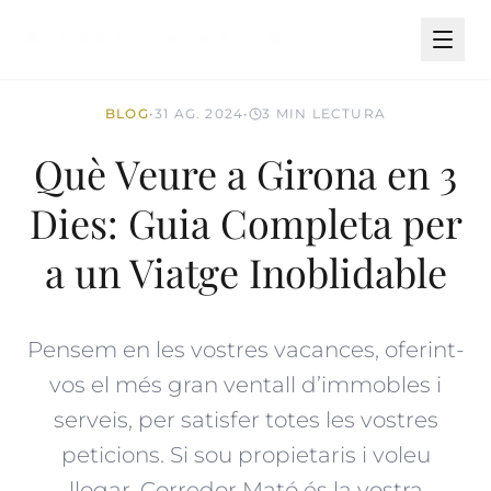
BLOG
•
31 AG. 2024
•
3 MIN LECTURA
Què Veure a Girona en 3
Dies: Guia Completa per
a un Viatge Inoblidable
Pensem en les vostres vacances, oferint-
vos el més gran ventall d’immobles i
serveis, per satisfer totes les vostres
peticions. Si sou propietaris i voleu
llogar, Corredor Mató és la vostra