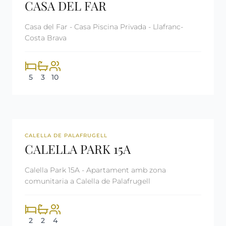
CASA DEL FAR
Casa del Far - Casa Piscina Privada - Llafranc-
Costa Brava
5
3
10
REF: CM2026
LLOGAT
CALELLA DE PALAFRUGELL
CALELLA PARK 15A
Calella Park 15A - Apartament amb zona
comunitaria a Calella de Palafrugell
2
2
4