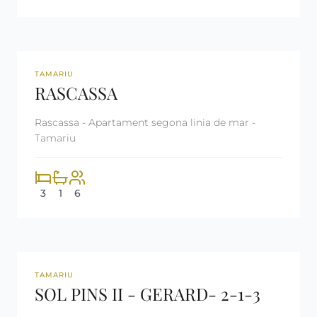
REF: CM2354
LLOGAT
TAMARIU
RASCASSA
Rascassa - Apartament segona linia de mar -
Tamariu
3
1
6
REF: CM2379
LLOGAT
TAMARIU
SOL PINS II - GERARD- 2-1-3