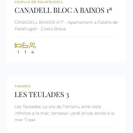
REF: CM2313
LLOGAT
CALELLA DE PALAFRUGELL
CANADELL BLOC A BAIXOS 1ª
CANADELL BAIXOS A 1ª - Apartament a Calella de
Palafrugell - Costa Brava
1
1
4
REF: CM2290
TAMARIU
LES TEULADES 3
Les Teulades: La vila de Tamariu amb vista
infinites a la mar, terrassa i jardí privat accés a la
mar 11 pax