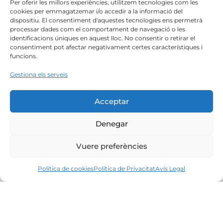
Per oferir les millors experiències, utilitzem tecnologies com les
cookies per emmagatzemar i/o accedir a la informació del
dispositiu. El consentiment d'aquestes tecnologies ens permetrà
processar dades com el comportament de navegació o les
identificacions úniques en aquest lloc. No consentir o retirar el
consentiment pot afectar negativament certes característiques i
funcions.
Gestiona els serveis
Acceptar
Denegar
Vuere preferències
Política de cookies
Política de Privacitat
Avís Legal