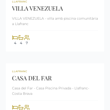
REF: CM2134
LLOGAT
LLAFRANC
VILLA VENEZUELA
VILLA VENEZUELA - vil·la amb piscina comunitària
a Llafranc
4
4
7
REF: CM2357
LLAFRANC
CASA DEL FAR
Casa del Far - Casa Piscina Privada - Llafranc-
Costa Brava