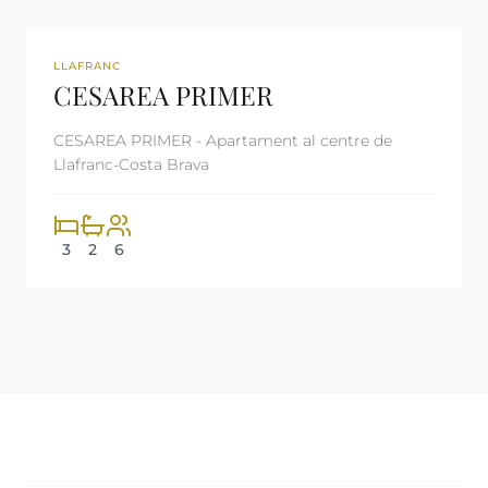
REF: CM514
LLOGAT
LLAFRANC
CESAREA PRIMER
CESAREA PRIMER - Apartament al centre de
Llafranc-Costa Brava
3
2
6