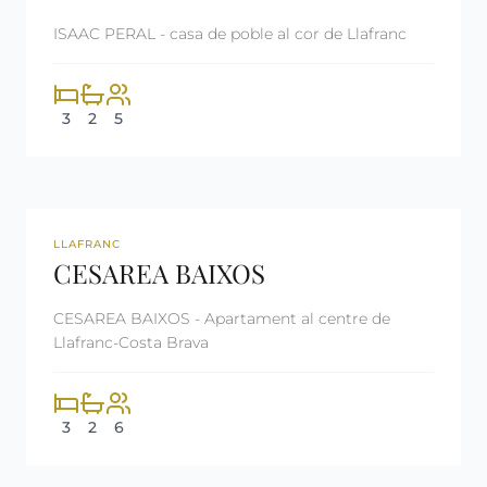
ISAAC PERAL - casa de poble al cor de Llafranc
3
2
5
REF: CM513
LLOGAT
LLAFRANC
CESAREA BAIXOS
CESAREA BAIXOS - Apartament al centre de
Llafranc-Costa Brava
3
2
6