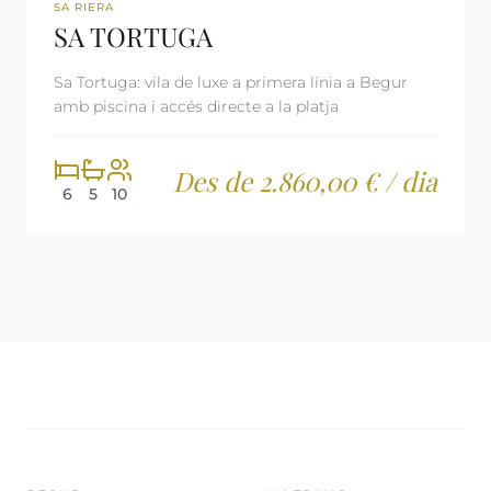
REF: CM2378
LLICÈNCIA TURÍSTICA
SA RIERA
SA TORTUGA
Sa Tortuga: vila de luxe a primera línia a Begur
amb piscina i accés directe a la platja
Des de 2.860,00 € / dia
6
5
10